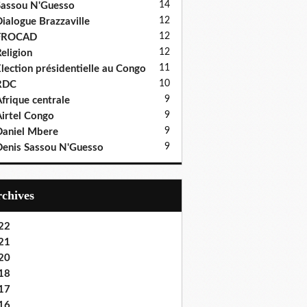
14
assou N'Guesso
12
ialogue Brazzaville
12
FROCAD
12
eligion
11
lection présidentielle au Congo
10
RDC
9
frique centrale
9
irtel Congo
9
aniel Mbere
9
enis Sassou N'Guesso
Archives
22
21
20
18
17
16