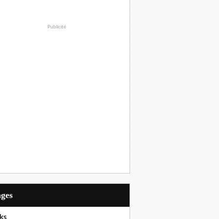
Publicité
ages
ks