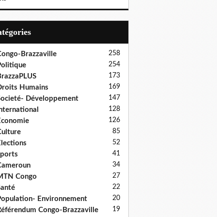
Catégories
258
ongo-Brazzaville
254
olitique
173
BrazzaPLUS
169
roits Humains
147
ocieté- Développement
128
nternational
126
Economie
85
ulture
52
lections
41
ports
34
Cameroun
27
MTN Congo
22
anté
20
opulation- Environnement
19
éférendum Congo-Brazzaville