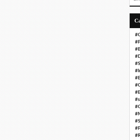
#C
#P
#
#D
#S
#I
#
#C
#E
#s
#
#
#S
#P
#R