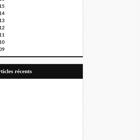
15
14
13
12
11
10
09
articles récents