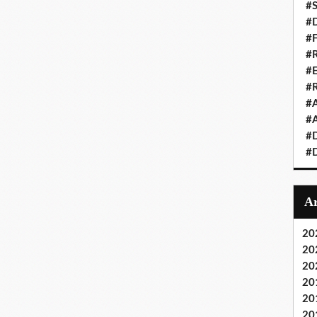
#S
#D
#
#R
#E
#
#A
#A
#D
#D
20
20
20
20
20
20