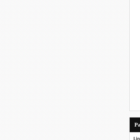
P
Lin