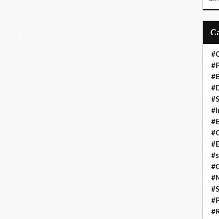
#C
#P
#
#D
#S
#I
#
#C
#E
#s
#
#
#S
#P
#R