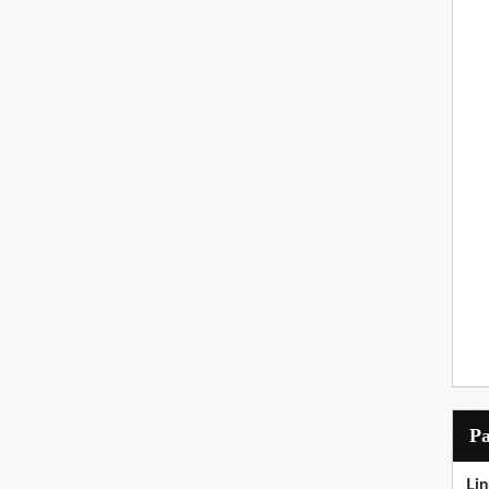
P
Lin