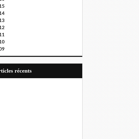
15
14
13
12
11
10
09
articles récents