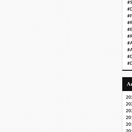
#S
#D
#
#R
#E
#
#A
#A
#D
#D
20
20
20
20
20
20