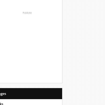
Publicité
ages
ks