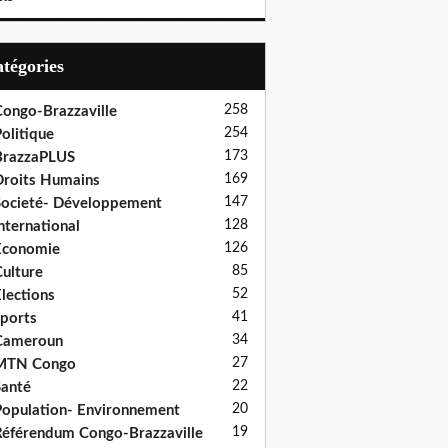
Catégories
258
ongo-Brazzaville
254
olitique
173
BrazzaPLUS
169
roits Humains
147
ocieté- Développement
128
nternational
126
Economie
85
ulture
52
lections
41
ports
34
Cameroun
27
MTN Congo
22
anté
20
opulation- Environnement
19
éférendum Congo-Brazzaville