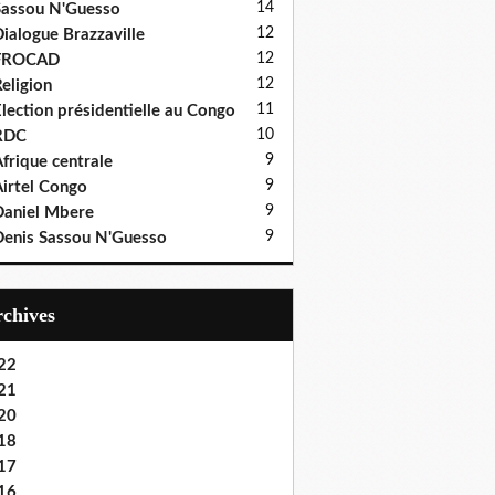
14
assou N'Guesso
12
ialogue Brazzaville
12
FROCAD
12
eligion
11
lection présidentielle au Congo
10
RDC
9
frique centrale
9
irtel Congo
9
aniel Mbere
9
enis Sassou N'Guesso
Archives
22
21
20
18
17
16