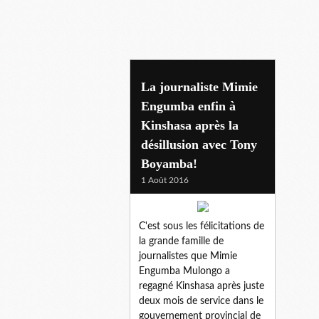
equateur
La journaliste Mimie
Engumba enfin à
Kinshasa après la
désillusion avec Tony
Boyamba!
1 Août 2016
C'est sous les félicitations de
la grande famille de
journalistes que Mimie
Engumba Mulongo a
regagné Kinshasa après juste
deux mois de service dans le
gouvernement provincial de