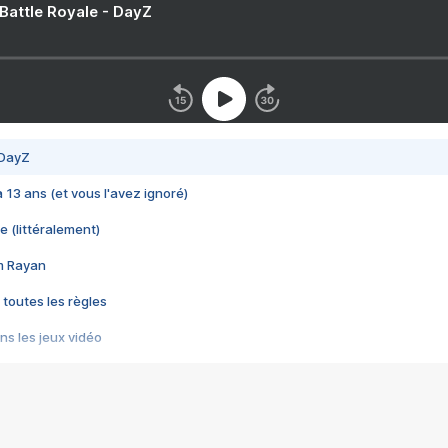
 Battle Royale - DayZ
 DayZ
 a 13 ans (et vous l'avez ignoré)
e (littéralement)
im Rayan
 toutes les règles
s les jeux vidéo
us choquant de Rockstar ? - Le scandale BULLY
e plus moche de Steam
du RÊVE tourne au CAUCHEMAR