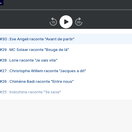
#30 : Eve Angeli raconte "Avant de partir"
#29 : MC Solaar raconte "Bouge de là"
28 : Lorie raconte "Je vais vite"
#27 : Christophe Willem raconte "Jacques a dit"
#26 : Chimène Badi raconte "Entre nous"
#25 : Indochine raconte "3e sexe"
#24 : Zaho raconte "C'est chelou"
#23 : Patrick Bruel raconte "Au café des délices"
#22 : Kyo raconte "Le chemin"