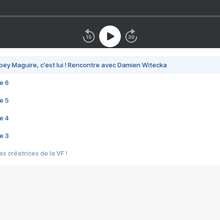
bey Maguire, c'est lui ! Rencontre avec Damien Witecka
e 6
e 5
e 4
e 3
s créatrices de la VF !
e 2
e 1
e Mektoub My Love arrive enfin ! Rencontre avec Shaïn Boumedine et Sal