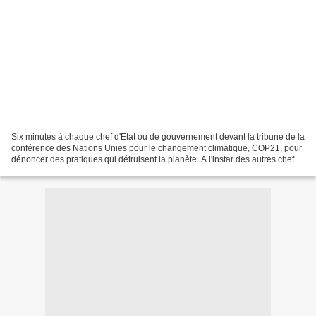
Six minutes à chaque chef d'Etat ou de gouvernement devant la tribune de la
conférence des Nations Unies pour le changement climatique, COP21, pour
dénoncer des pratiques qui détruisent la planète. A l'instar des autres chefs
d'Etat, Denis Sassou N'Guesso...