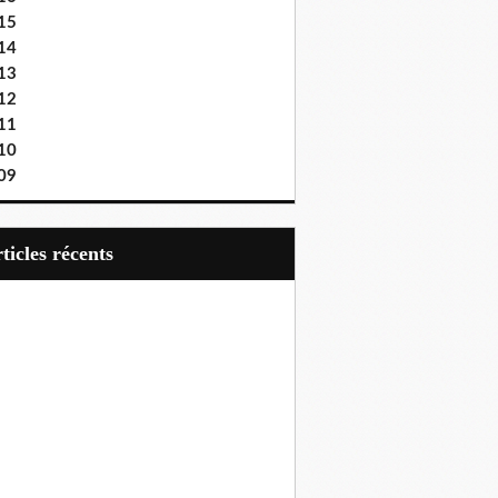
15
14
13
12
11
10
09
articles récents