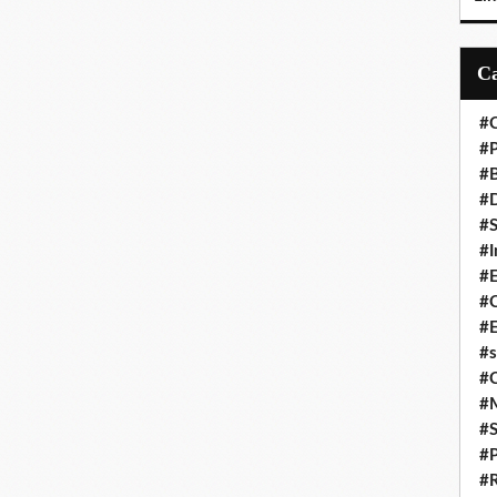
#C
#P
#
#D
#S
#I
#
#C
#E
#s
#
#
#S
#P
#R