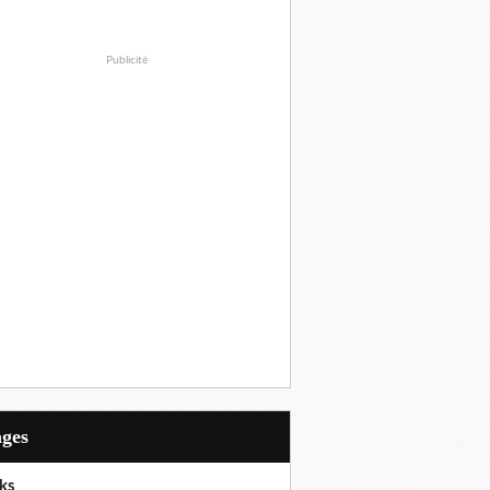
Publicité
ages
ks