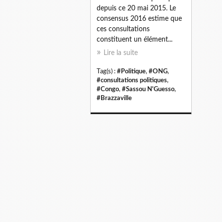
depuis ce 20 mai 2015. Le
consensus 2016 estime que
ces consultations
constituent un élément...
Lire la suite
Tag(s) :
#Politique
,
#ONG
,
#consultations politiques
,
#Congo
,
#Sassou N'Guesso
,
#Brazzaville