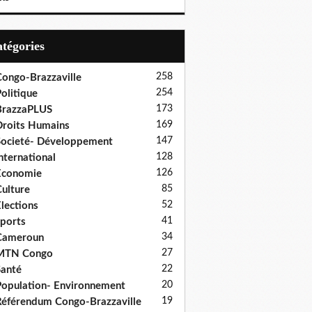
Catégories
258
ongo-Brazzaville
254
olitique
173
BrazzaPLUS
169
roits Humains
147
ocieté- Développement
128
nternational
126
Economie
85
ulture
52
lections
41
ports
34
Cameroun
27
MTN Congo
22
anté
20
opulation- Environnement
19
éférendum Congo-Brazzaville