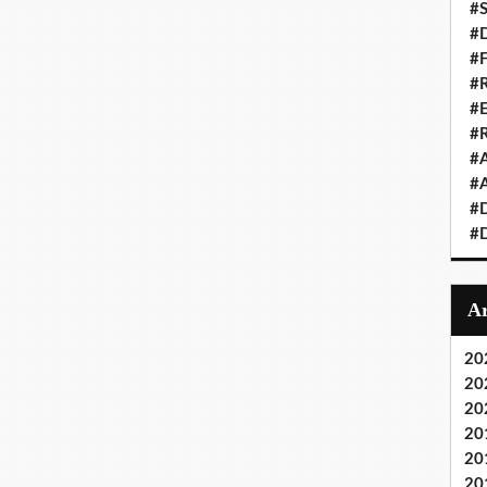
#S
#D
#
#R
#E
#
#A
#A
#D
#D
20
20
20
20
20
20