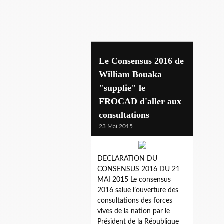
congo
Le Consensus 2016 de
William Bouaka
"supplie" le
FROCAD d'aller aux
consultations
23 Mai 2015
DECLARATION DU
CONSENSUS 2016 DU 21
MAI 2015 Le consensus
2016 salue l’ouverture des
consultations des forces
vives de la nation par le
Président de la République