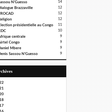
14
assou N'Guesso
12
ialogue Brazzaville
12
FROCAD
12
eligion
11
lection présidentielle au Congo
10
RDC
9
frique centrale
9
irtel Congo
9
aniel Mbere
9
enis Sassou N'Guesso
Archives
22
21
20
18
17
16