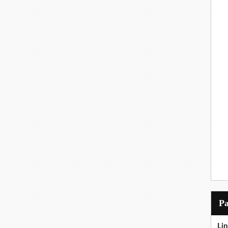
P
Lin