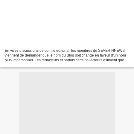
En vives discussions de comité éditorial, les membres de SEVERINNEWS
viennent de demander que le nom du Blog soit changé en faveur d'un nom
plus impersonnel. Les rédacteurs et parfois certains lecteurs estiment que
SEVERINNEWS, c r éé en 2008 par le journaliste-reporter...