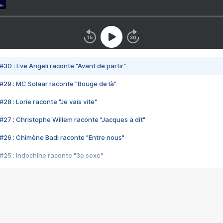
#30 : Eve Angeli raconte "Avant de partir"
#29 : MC Solaar raconte "Bouge de là"
28 : Lorie raconte "Je vais vite"
#27 : Christophe Willem raconte "Jacques a dit"
#26 : Chimène Badi raconte "Entre nous"
#25 : Indochine raconte "3e sexe"
#24 : Zaho raconte "C'est chelou"
#23 : Patrick Bruel raconte "Au café des délices"
#22 : Kyo raconte "Le chemin"