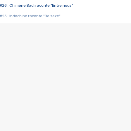
#26 : Chimène Badi raconte "Entre nous"
#25 : Indochine raconte "3e sexe"
#24 : Zaho raconte "C'est chelou"
#23 : Patrick Bruel raconte "Au café des délices"
#22 : Kyo raconte "Le chemin"
#21 : Nolwenn Leroy raconte "Cassé"
#20 : Patrick Hernandez raconte "Born to be alive"
#19 : Lorie raconte "Près de moi"
#18 : Michael Jones raconte "A nos actes manqués" (avec Jean-Jacque
#17 : Khaled raconte "Aïcha"
#16 : Corneille raconte "Parce qu'on vient de loin"
#15 : Indochine raconte "L'aventurier"