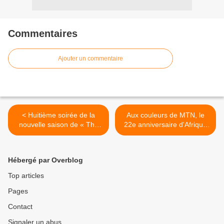
Commentaires
Ajouter un commentaire
< Huitième soirée de la
Aux couleurs de MTN, le
nouvelle saison de « The
22e anniversaire d'Afrique
island seuls au monde » sur
du Sud est célébré à
M6
Brazzaville >
Hébergé par Overblog
Top articles
Pages
Contact
Signaler un abus