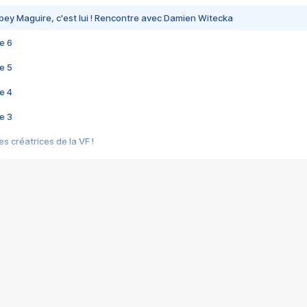
bey Maguire, c'est lui ! Rencontre avec Damien Witecka
e 6
e 5
e 4
e 3
s créatrices de la VF !
e 2
e 1
e Mektoub My Love arrive enfin ! Rencontre avec Shaïn Boumedine et Sal
i : après Toni en famille
elle réalise le bouleversant Dites lui que je l'aime
ais ! Rencontre autour de Vie privée de Rebecca Zlotowski