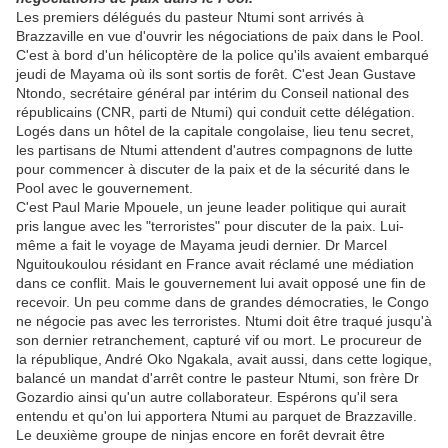
Les premiers délégués du pasteur Ntumi sont arrivés à
Brazzaville en vue d'ouvrir les négociations de paix dans le Pool.
C'est à bord d'un hélicoptère de la police qu'ils avaient embarqué
jeudi de Mayama où ils sont sortis de forêt. C'est Jean Gustave
Ntondo, secrétaire général par intérim du Conseil national des
républicains (CNR, parti de Ntumi) qui conduit cette délégation.
Logés dans un hôtel de la capitale congolaise, lieu tenu secret,
les partisans de Ntumi attendent d'autres compagnons de lutte
pour commencer à discuter de la paix et de la sécurité dans le
Pool avec le gouvernement.
C'est Paul Marie Mpouele, un jeune leader politique qui aurait
pris langue avec les "terroristes" pour discuter de la paix. Lui-
même a fait le voyage de Mayama jeudi dernier. Dr Marcel
Nguitoukoulou résidant en France avait réclamé une médiation
dans ce conflit. Mais le gouvernement lui avait opposé une fin de
recevoir. Un peu comme dans de grandes démocraties, le Congo
ne négocie pas avec les terroristes. Ntumi doit être traqué jusqu'à
son dernier retranchement, capturé vif ou mort. Le procureur de
la république, André Oko Ngakala, avait aussi, dans cette logique,
balancé un mandat d'arrêt contre le pasteur Ntumi, son frère Dr
Gozardio ainsi qu'un autre collaborateur. Espérons qu'il sera
entendu et qu'on lui apportera Ntumi au parquet de Brazzaville.
Le deuxième groupe de ninjas encore en forêt devrait être