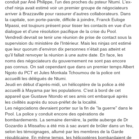
conduit par Ané Philippe, l'un des proches du psteur Ntumi. L'ex-
chef ninja avait estimé voir un premier groupe de négociateurs
arriver à Brazzaville pour rassurer d'autres collaborateurs. Dans
la capitale, son porte-parole, difficile à joindre, Franck Euloge
Mpassi, est toujours présent pour tisser les contacts en vue d'un
dialogue et d'une résolution pacifique de la crise du Pool.
Vendredi devrait se tenir une réunion de prise de contact sous la
supervision du ministère de l'Intérieur. Mais les ninjas ont estimé
que leur quorum d'environ dix personnes n'était pas atteint et
qu'il fallait renvoyer la réunion à une autre date. En face, les
noms des négociateurs du gouvernement ne sont pas encore
pas connus. On sait cependant que dans un premier temps Albert
Ngoto du PCT et Jules Monkala Tchoumou de la police ont
accueilli les délégués de Ntumi.
Jeudi en début d'après-midi, un hélicoptère de la police a été
accueilli à Mayama par les populations. C'est à bord de cet
appareil que Gustave Ntondo et ses amis ont embarqué après
les civilités auprès du sous-préfet de la localité.
Les négociations devraient porter sur la fin de "la guerre" dans le
Pool. La police y conduit encore des opérations de
bombardements. La semaine dernière, la petite auberge de Dr
Gozardio à Missafou a été mis à sac avant de brûler dans un feu,
selon les témoignages, allumé par les membres de la Garde
républicaine. En même temps, les hélicoptères bombardaient de