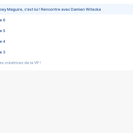
bey Maguire, c'est lui ! Rencontre avec Damien Witecka
e 6
e 5
e 4
e 3
s créatrices de la VF !
e 2
e 1
e Mektoub My Love arrive enfin ! Rencontre avec Shaïn Boumedine et Sal
i : après Toni en famille
elle réalise le bouleversant Dites lui que je l'aime
ais ! Rencontre autour de Vie privée de Rebecca Zlotowski