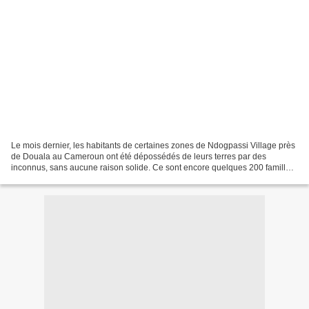
Le mois dernier, les habitants de certaines zones de Ndogpassi Village près
de Douala au Cameroun ont été dépossédés de leurs terres par des
inconnus, sans aucune raison solide. Ce sont encore quelques 200 familles
qui se sont retrouvées du jour au lendemain...