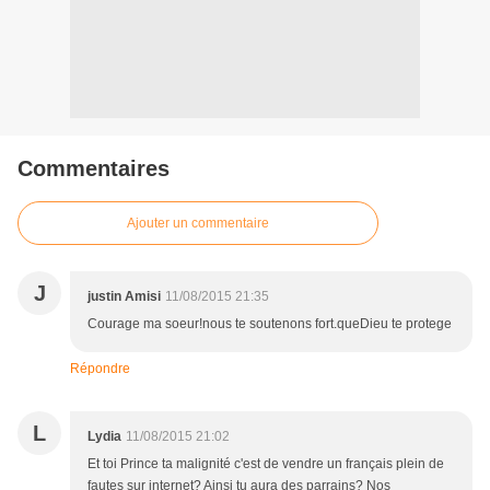
Commentaires
Ajouter un commentaire
J
justin Amisi
11/08/2015 21:35
Courage ma soeur!nous te soutenons fort.queDieu te protege
Répondre
L
Lydia
11/08/2015 21:02
Et toi Prince ta malignité c'est de vendre un français plein de
fautes sur internet? Ainsi tu aura des parrains? Nos