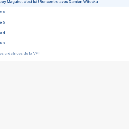
bey Maguire, c'est lui ! Rencontre avec Damien Witecka
e 6
e 5
e 4
e 3
s créatrices de la VF !
e 2
e 1
e Mektoub My Love arrive enfin ! Rencontre avec Shaïn Boumedine et Sal
i : après Toni en famille
elle réalise le bouleversant Dites lui que je l'aime
ais ! Rencontre autour de Vie privée de Rebecca Zlotowski
 de Marguerite, Grave... Rencontre avec Ella Rumpf