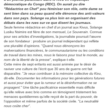
démocratique du Congo (RDC). On aurait pu dire
"Rédactrice en Chef" pou féminiser son rôle, cette dame se
sent bien dans sa peau quand elle dénonce des anti-valeurs
dans son pays. Solange va plus loin en organisant des
débats dans les rues sur ce que disent les journaux.
Seule femme rédactrice en chef d’un journal aux Kivus, Solange
Lusiku Nsimire est fière de son mensuel,
Le Souverain
. Connue
pour ses articles d’investigations, la journaliste poursuit l’œuvre
de son fondateur : produire un journal indépendant qui reflète
une pluralité d’opinions. "
Quand nous dénonçons les
malversations financières, le communautarisme ou les conditions
de travail dans les mines, nous le faisons pour tout le monde, au
nom de la liberté de la presse
", explique-t-elle.
Cette mère de sept enfants est aussi animée par le désir de
raviver une culture de l’écrit que 30 ans de guerre ont fait
disparaître. "
Je veux contribuer à la mémoire collective du Kivu
,
dit-elle.
Documenter les informations pour les générations futures
et aussi pour éviter que la rumeur et la désinformation ne se
propagent.
" Une tâche pacificatrice essentielle mais difficile
qu’elle relève avec brio comme en témoignent tristement les
menaces quotidiennes qu’elle reçoit de la part du pouvoir, de
l’opposition et même parfois de la société civile. "
La neutralité
nous coûte cher
".