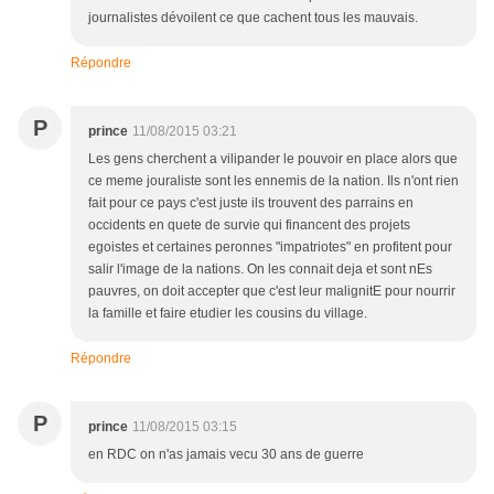
journalistes dévoilent ce que cachent tous les mauvais.
Répondre
P
prince
11/08/2015 03:21
Les gens cherchent a vilipander le pouvoir en place alors que
ce meme jouraliste sont les ennemis de la nation. Ils n'ont rien
fait pour ce pays c'est juste ils trouvent des parrains en
occidents en quete de survie qui financent des projets
egoistes et certaines peronnes "impatriotes" en profitent pour
salir l'image de la nations. On les connait deja et sont nEs
pauvres, on doit accepter que c'est leur malignitE pour nourrir
la famille et faire etudier les cousins du village.
Répondre
P
prince
11/08/2015 03:15
en RDC on n'as jamais vecu 30 ans de guerre