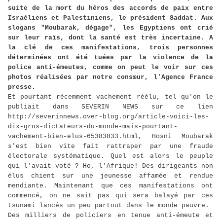
suite de la mort du héros des accords de paix entre
Israéliens et Palestiniens, le président Saddat. Aux
slogans "Moubarak, dégage", les Egyptiens ont crié
sur leur raïs, dont la santé est très incertaine. A
la clé de ces manifestations, trois personnes
déterminées ont été tuées par la violence de la
police anti-émeutes, comme on peut le voir sur ces
photos réalisées par notre consœur, l'Agence France
presse.
Et pourtant récemment vachement réélu, tel qu'on le
publiait dans SEVERIN NEWS sur ce lien
http://severinnews.over-blog.org/article-voici-les-
dix-gros-dictateurs-du-monde-mais-pourtant-
vachement-bien-elus-65383833.html, Hosni Moubarak
s'est bien vite fait rattraper par une fraude
électorale systématique. Quel est alors le peuple
qui l'avait voté ? Ho, l'Afrique! Des dirigeants non
élus chient sur une jeunesse affamée et rendue
mendiante. Maintenant que ces manifestations ont
commencé, on ne sait pas qui sera balayé par ces
tsunami lancés un peu partout dans le monde pauvre.
Des milliers de policiers en tenue anti-émeute et