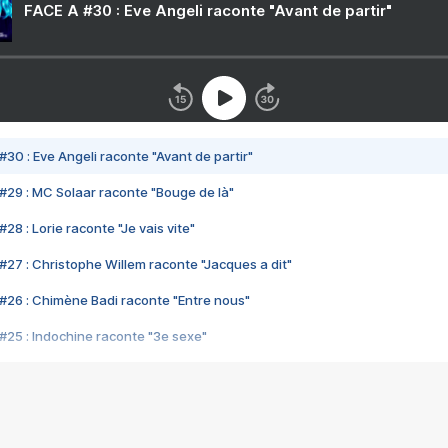
FACE A #30 : Eve Angeli raconte "Avant de partir"
#30 : Eve Angeli raconte "Avant de partir"
#29 : MC Solaar raconte "Bouge de là"
28 : Lorie raconte "Je vais vite"
#27 : Christophe Willem raconte "Jacques a dit"
#26 : Chimène Badi raconte "Entre nous"
#25 : Indochine raconte "3e sexe"
#24 : Zaho raconte "C'est chelou"
#23 : Patrick Bruel raconte "Au café des délices"
#22 : Kyo raconte "Le chemin"