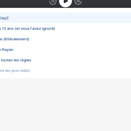
 DayZ
 a 13 ans (et vous l'avez ignoré)
e (littéralement)
im Rayan
 toutes les règles
s les jeux vidéo
us choquant de Rockstar ? - Le scandale BULLY
e plus moche de Steam
du RÊVE tourne au CAUCHEMAR
pendant 8 heures
it… à tort