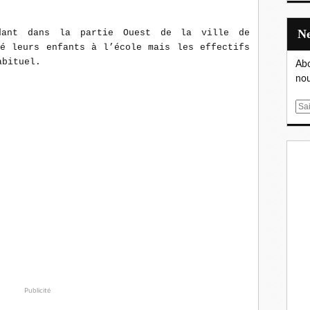
dant dans la partie Ouest de la ville de
yé leurs enfants à l’école mais les effectifs
abituel.
Abo
nou
E
m
a
i
l
Publicité