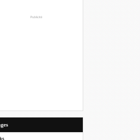
Publicité
ages
ks