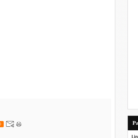
P
0
Lin