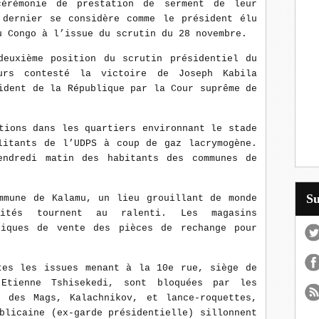
érémonie de prestation de serment de leur
 dernier se considère comme le président élu
u Congo à l’issue du scrutin du 28 novembre.
deuxième position du scrutin présidentiel du
urs contesté la victoire de Joseph Kabila
ident de la République par la Cour suprême de
tions dans les quartiers environnant le stade
litants de l’UDPS à coup de gaz lacrymogène.
endredi matin des habitants des communes de
S
mmune de Kalamu, un lieu grouillant de monde
ités tournent au ralenti. Les magasins
tiques de vente des pièces de rechange pour
tes les issues menant à la 10e rue, siège de
Etienne Tshisekedi, sont bloquées par les
 des Mags, Kalachnikov, et lance-roquettes,
blicaine (ex-garde présidentielle) sillonnent