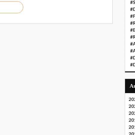
#S
#D
#
#R
#E
#
#A
#A
#D
#D
20
20
20
20
20
20