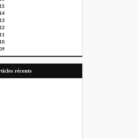
15
14
13
12
11
10
09
articles récents