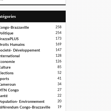
Catégories
258
ongo-Brazzaville
254
olitique
173
BrazzaPLUS
169
roits Humains
147
ocieté- Développement
128
nternational
126
Economie
85
ulture
52
lections
41
ports
34
Cameroun
27
MTN Congo
22
anté
20
opulation- Environnement
19
éférendum Congo-Brazzaville