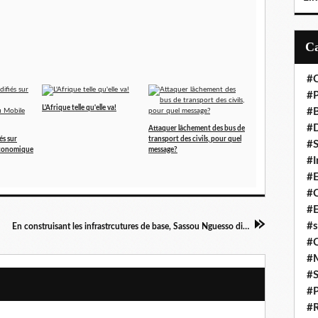
#C
#P
L'Afrique telle qu'elle va!
#
#D
Attaquer lâchement des bus de
és sur
transport des civils, pour quel
#S
économique
message?
#I
#
#C
#E
#s
En construisant les infrastrcutures de base, Sassou Nguesso dit préparer le "relais à la jeunesse" !
#
#
#S
#P
#R