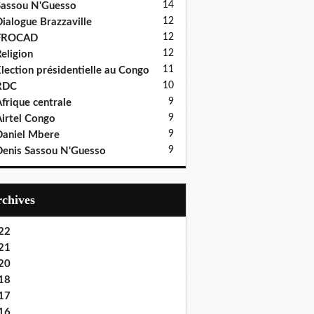
14
assou N'Guesso
12
ialogue Brazzaville
12
FROCAD
12
eligion
11
lection présidentielle au Congo
10
RDC
9
frique centrale
9
irtel Congo
9
aniel Mbere
9
enis Sassou N'Guesso
Archives
22
21
20
18
17
16