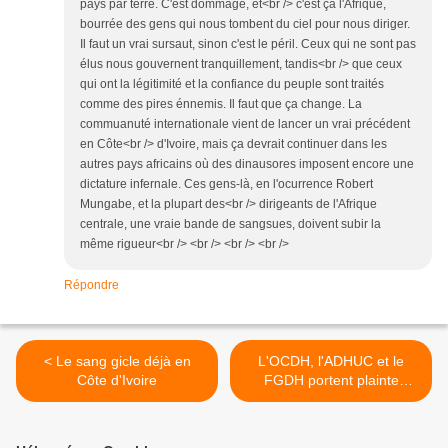
pays par terre. C'est dommage, et<br /> c'est ça l'Afrique,
bourrée des gens qui nous tombent du ciel pour nous diriger.
Il faut un vrai sursaut, sinon c'est le péril. Ceux qui ne sont pas
élus nous gouvernent tranquillement, tandis<br /> que ceux
qui ont la légitimité et la confiance du peuple sont traités
comme des pires énnemis. Il faut que ça change. La
commuanuté internationale vient de lancer un vrai précédent
en Côte<br /> d'Ivoire, mais ça devrait continuer dans les
autres pays africains où des dinausores imposent encore une
dictature infernale. Ces gens-là, en l'ocurrence Robert
Mungabe, et la plupart des<br /> dirigeants de l'Afrique
centrale, une vraie bande de sangsues, doivent subir la
même rigueur<br /> <br /> <br /> <br />
Répondre
< Le sang gicle déjà en
L'OCDH, l'ADHUC et le
Côte d'Ivoire
FGDH portent plainte
contre les présumés
assassins du lieutenant
Mbourangon à Brazzaville >