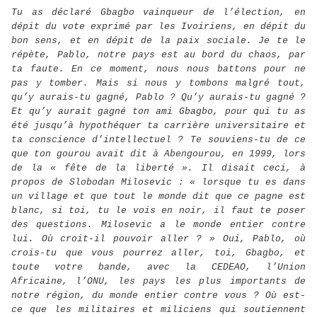
Tu as déclaré Gbagbo vainqueur de l’élection, en
dépit du vote exprimé par les Ivoiriens, en dépit du
bon sens, et en dépit de la paix sociale. Je te le
répète, Pablo, notre pays est au bord du chaos, par
ta faute. En ce moment, nous nous battons pour ne
pas y tomber. Mais si nous y tombons malgré tout,
qu’y aurais-tu gagné, Pablo ? Qu’y aurais-tu gagné ?
Et qu’y aurait gagné ton ami Gbagbo, pour qui tu as
été jusqu’à hypothéquer ta carrière universitaire et
ta conscience d’intellectuel ? Te souviens-tu de ce
que ton gourou avait dit à Abengourou, en 1999, lors
de la « fête de la liberté ». Il disait ceci, à
propos de Slobodan Milosevic : « lorsque tu es dans
un village et que tout le monde dit que ce pagne est
blanc, si toi, tu le vois en noir, il faut te poser
des questions. Milosevic a le monde entier contre
lui. Où croit-il pouvoir aller ? » Oui, Pablo, où
crois-tu que vous pourrez aller, toi, Gbagbo, et
toute votre bande, avec la CEDEAO, l’Union
Africaine, l’ONU, les pays les plus importants de
notre région, du monde entier contre vous ? Où est-
ce que les militaires et miliciens qui soutiennent