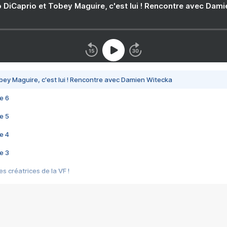
 DiCaprio et Tobey Maguire, c'est lui ! Rencontre avec Dam
bey Maguire, c'est lui ! Rencontre avec Damien Witecka
e 6
e 5
e 4
e 3
s créatrices de la VF !
e 2
e 1
e Mektoub My Love arrive enfin ! Rencontre avec Shaïn Boumedine et Sal