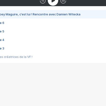
bey Maguire, c'est lui ! Rencontre avec Damien Witecka
e 6
e 5
e 4
e 3
s créatrices de la VF !
e 2
e 1
e Mektoub My Love arrive enfin ! Rencontre avec Shaïn Boumedine et Sal
i : après Toni en famille
elle réalise le bouleversant Dites lui que je l'aime