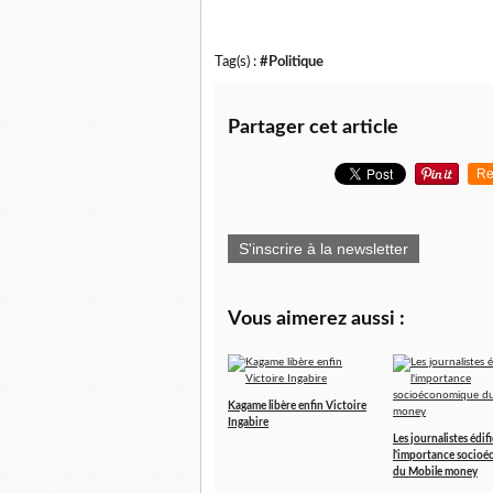
Tag(s) :
#Politique
Partager cet article
Re
S'inscrire à la newsletter
Vous aimerez aussi :
Kagame libère enfin Victoire
Ingabire
Les journalistes édifi
l'importance socio
du Mobile money