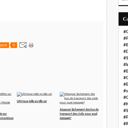
#C
#P
#
post
0
#D
#S
#I
#
#C
#E
#s
#
L'Afrique telle qu'elle va!
#
Attaquer lâchement des bus de
#S
és sur
transport des civils, pour quel
#P
économique
message?
#R