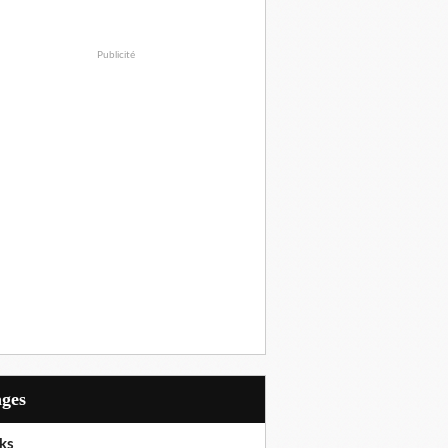
Publicité
ages
ks