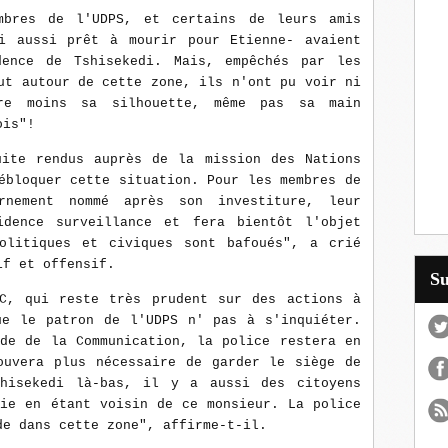
mbres de l'UDPS, et certains de leurs amis
i aussi prêt à mourir pour Etienne- avaient
ence de Tshisekedi. Mais, empêchés par les
ut autour de cette zone, ils n'ont pu voir ni
re moins sa silhouette, même pas sa main
ois"!
uite rendus auprès de la mission des Nations
ébloquer cette situation. Pour les membres de
nement nommé après son investiture, leur
idence surveillance et fera bientôt l'objet
olitiques et civiques sont bafoués", a crié
if et offensif.
S
C, qui reste très prudent sur des actions à
ue le patron de l'UDPS n' pas à s'inquiéter.
nde de la Communication, la police restera en
ouvera plus nécessaire de garder le siège de
hisekedi là-bas, il y a aussi des citoyens
vie en étant voisin de ce monsieur. La police
de dans cette zone", affirme-t-il.