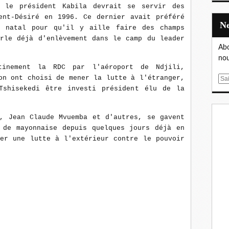
e le président Kabila devrait se servir des
ent-Désiré en 1996. Ce dernier avait préféré
l natal pour qu'il y aille faire des champs
arle déjà d'enlèvement dans le camp du leader
Abo
nou
tinement la RDC par l'aéroport de Ndjili,
on ont choisi de mener la lutte à l'étranger,
E
Tshisekedi être investi président élu de la
m
a
i
i, Jean Claude Mvuemba et d'autres, se gavent
l
 de mayonnaise depuis quelques jours déjà en
ner une lutte à l'extérieur contre le pouvoir
.