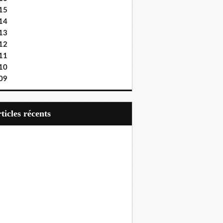
15
14
13
12
11
10
09
articles récents