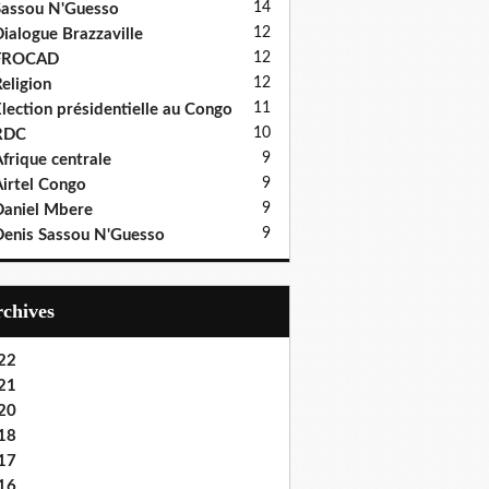
14
assou N'Guesso
12
ialogue Brazzaville
12
FROCAD
12
eligion
11
lection présidentielle au Congo
10
RDC
9
frique centrale
9
irtel Congo
9
aniel Mbere
9
enis Sassou N'Guesso
Archives
22
21
20
18
17
16