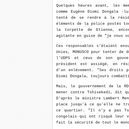
Quelques heures avant, les me
comme Eugène Diomi Dongala -lu
tenté de se rendre à la résid
éléments de la police postés to
la torpette de Etienne, enco
agitante en guise de "je vous v
Ces responsables s'étaient ens
Unies, MONUSCO pour tenter de d
l'UDPS et ceux de son gouver
président est assiégé, en rés
d'un enlèvement. "Ses droits p
Diomi Dongala, toujours combatt
Mais, le gouvernement de la RD
mener contre Tshisekedi, dit q
D'après le ministre Lambert Me
place jusqu'à ce qu'elle ne tr
ce quartier. "Il n'y a pas Ts
congolais qui ont risqué leur 
fait la sécurité de tout le mon