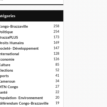
Catégories
258
ongo-Brazzaville
254
olitique
173
BrazzaPLUS
169
roits Humains
147
ocieté- Développement
128
nternational
126
Economie
85
ulture
52
lections
41
ports
34
Cameroun
27
MTN Congo
22
anté
20
opulation- Environnement
19
éférendum Congo-Brazzaville