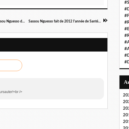
#S
#D
#
En construisant les infrastrcutures de base, Sassou Nguesso dit préparer le "relais à la jeunesse" !
Sassou Nguesso fait de 2012 l'année de Santé et de l'Electricté pour tous!
#R
#E
#
#A
#A
#D
#D
ursauter!<br />
20
20
20
20
20
20