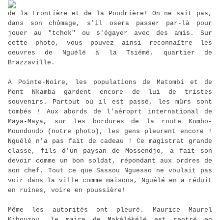
de la Frontière et de la Poudrière! On ne sait pas,
dans son chômage, s'il osera passer par-là pour
jouer au "tchok" ou s'égayer avec des amis. Sur
cette photo, vous pouvez ainsi reconnaître les
oeuvres de Nguélé à la Tsiémé, quartier de
Brazzaville.
A Pointe-Noire, les populations de Matombi et de
Mont Nkamba gardent encore de lui de tristes
souvenirs. Partout où il est passé, les mûrs sont
tombés ! Aux abords de l'aéroprt international de
Maya-Maya, sur les bordures de la route Kombo-
Moundondo (notre photo), les gens pleurent encore !
Nguélé n'a pas fait de cadeau ! Ce magistrat grande
classe, fils d'un paysan de Mossendjo, a fait son
devoir comme un bon soldat, répondant aux ordres de
son chef. Tout ce que Sassou Nguesso ne voulait pas
voir dans la ville comme maisons, Nguélé en a réduit
en ruines, voire en poussière!
Même les autorités ont pleuré. Maurice Maurel
Kihouzou, le maire de Makélékélé est rentré en