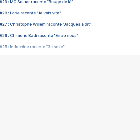
#29 : MC Solaar raconte "Bouge de là"
28 : Lorie raconte "Je vais vite"
#27 : Christophe Willem raconte "Jacques a dit"
#26 : Chimène Badi raconte "Entre nous"
#25 : Indochine raconte "3e sexe"
#24 : Zaho raconte "C'est chelou"
#23 : Patrick Bruel raconte "Au café des délices"
#22 : Kyo raconte "Le chemin"
#21 : Nolwenn Leroy raconte "Cassé"
#20 : Patrick Hernandez raconte "Born to be alive"
#19 : Lorie raconte "Près de moi"
#18 : Michael Jones raconte "A nos actes manqués" (avec Jean-Jacque
#17 : Khaled raconte "Aïcha"