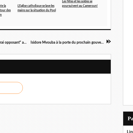
Les fêtes et les soldes se
te la
L'Eglise catholique se lave les
poursuivent au Cameroun!
tour des
mains sur la situation du Pool
on
Que gagne-t-on en faisant de Kignoumbi un "vrai opposant" au pouvoir de Brazzaville ?
Isidore Mvouba à la porte du prochain gouvernement au Congo ?
P
Lin