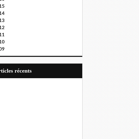
15
14
13
12
11
10
09
articles récents