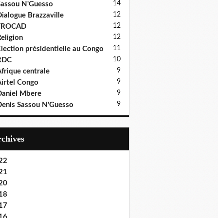
14
assou N'Guesso
12
ialogue Brazzaville
12
FROCAD
12
eligion
11
lection présidentielle au Congo
10
RDC
9
frique centrale
9
irtel Congo
9
aniel Mbere
9
enis Sassou N'Guesso
Archives
22
21
20
18
17
16