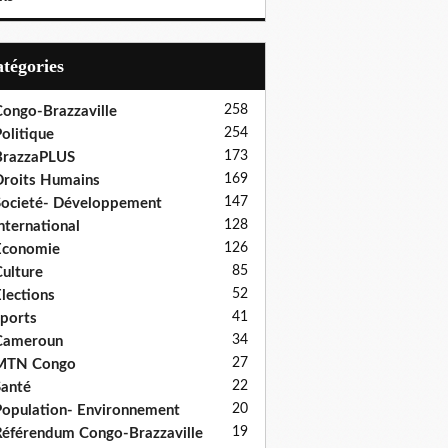
Catégories
258
ongo-Brazzaville
254
olitique
173
BrazzaPLUS
169
roits Humains
147
ocieté- Développement
128
nternational
126
Economie
85
ulture
52
lections
41
ports
34
Cameroun
27
MTN Congo
22
anté
20
opulation- Environnement
19
éférendum Congo-Brazzaville