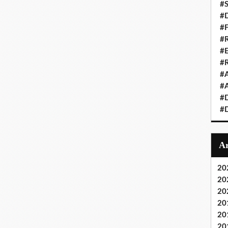
#S
#D
#
#R
#E
#
#A
#A
#D
#D
20
20
20
20
20
20