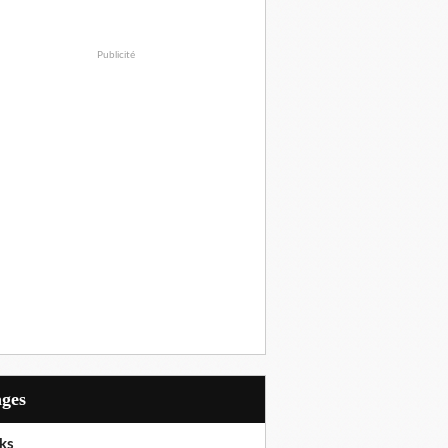
Publicité
ages
ks