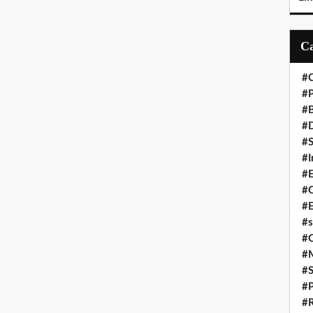
#C
#P
#
#D
#S
#I
#
#C
#E
#s
#
#
#S
#P
#R