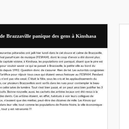
de Brazzaville panique des gens à Kinshasa
rantes pétarades ont jailli hier lundi dans le ciel douce et calme de Brazzaville,
estival panafricain de musique (FESPAM), dont le coup d'envoi a été donné plus
 capitale voisine, à Kinshasa, les populations ont paniqué, disant que le pire est
our vouloir savoir ce qui se passait à Brazzaville, la petite ville au bord du
és depuis 1992. Question donc de s'assurer. Rien de tel. Les autorités congolaises
'artifice pour réjouir tous ceux qui étaient venus festoyer au FESPAM. Pendant
 n'ont pas vite cessé. C'était la fête, sous les cris et les applaudissements du
 car plusieurs Brazzavillois sont sortis dans les rues pour contempler le beau
 cette salve de lumière. Tout s'est bien passé, et on peut ainsi bien justifier les 3
tis. Bonne nouvelle, aussi, les cachets des artistes locaux ont été revus à la
s dents. Ces artistes étaient, en effet, habitués à voir leurs collègues de
x, n'avaient que des miettes, peut-être des dizaines de mille. Les Kinois qui
ns leur ville, tout comme les populations de Pointe-Noire, la ville économique
 tout y est retransmis !!!