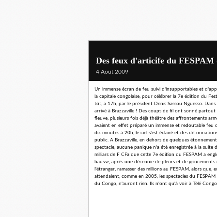
Des feux d'articife du FESPAM 
4 Août 2009
Un immense écran de feu suivi d'insupportables et d'appeu
la capitale congolaise, pour célébrer la 7e édition du F
tôt, à 17h, par le président Denis Sassou Nguesso. Dans la
arrivé à Brazzaville ! Des coups de fil ont sonné partout p
fleuve, plusieurs fois déjà théâtre des affrontements arm
avaient en effet préparé un immense et redoutable feu d
dix minutes à 20h, le ciel s'est éclairé et des détonnations
public. A Brazzaville, en dehors de quelques étonnements,
spectacle, aucune panique n'a été enregistrée à la suite de
milliars de F CFa que cette 7e édition du FESPAM a englou
hausse, après une décennie de pleurs et de grincements de
l'étranger, ramasser des millions au FESPAM, alors que, eu
attendaient, comme en 2005, les spectacles du FESPAM da
du Congo, n'auront rien. Ils n'ont qu'à voir à Télé Congo,