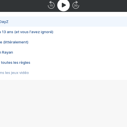
 DayZ
 a 13 ans (et vous l'avez ignoré)
e (littéralement)
im Rayan
 toutes les règles
s les jeux vidéo
us choquant de Rockstar ? - Le scandale BULLY
e plus moche de Steam
du RÊVE tourne au CAUCHEMAR
pendant 8 heures
it… à tort