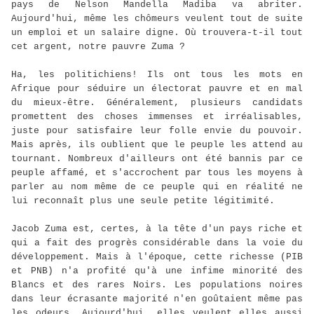
pays de Nelson Mandella Madiba va abriter.
Aujourd'hui, même les chômeurs veulent tout de suite
un emploi et un salaire digne. Où trouvera-t-il tout
cet argent, notre pauvre Zuma ?
Ha, les politichiens! Ils ont tous les mots en
Afrique pour séduire un électorat pauvre et en mal
du mieux-être. Généralement, plusieurs candidats
promettent des choses immenses et irréalisables,
juste pour satisfaire leur folle envie du pouvoir.
Mais après, ils oublient que le peuple les attend au
tournant. Nombreux d'ailleurs ont été bannis par ce
peuple affamé, et s'accrochent par tous les moyens à
parler au nom même de ce peuple qui en réalité ne
lui reconnaît plus une seule petite légitimité.
Jacob Zuma est, certes, à la tête d'un pays riche et
qui a fait des progrès considérable dans la voie du
développement. Mais à l'époque, cette richesse (PIB
et PNB) n'a profité qu'à une infime minorité des
Blancs et des rares Noirs. Les populations noires
dans leur écrasante majorité n'en goûtaient même pas
les odeurs. Aujourd'hui, elles veulent elles aussi