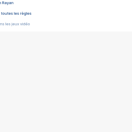
im Rayan
 toutes les règles
s les jeux vidéo
us choquant de Rockstar ? - Le scandale BULLY
e plus moche de Steam
du RÊVE tourne au CAUCHEMAR
pendant 8 heures
it… à tort
umiliés par un jeu vidéo
ire - Final Fantasy 8
ti un empire - Age of Empires
story DOFUS
tard, il crée l'un des pires jeux de tous les temps, MindsEye.