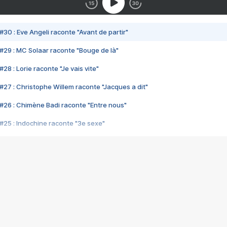
#30 : Eve Angeli raconte "Avant de partir"
#29 : MC Solaar raconte "Bouge de là"
28 : Lorie raconte "Je vais vite"
#27 : Christophe Willem raconte "Jacques a dit"
#26 : Chimène Badi raconte "Entre nous"
#25 : Indochine raconte "3e sexe"
#24 : Zaho raconte "C'est chelou"
#23 : Patrick Bruel raconte "Au café des délices"
#22 : Kyo raconte "Le chemin"
#21 : Nolwenn Leroy raconte "Cassé"
#20 : Patrick Hernandez raconte "Born to be alive"