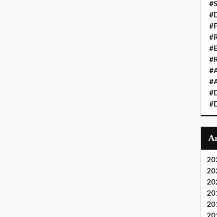
#S
#D
#
#R
#E
#
#A
#A
#D
#D
20
20
20
20
20
20