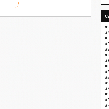
#C
#P
#
#D
#S
#I
#
#C
#E
#s
#
#
#S
#P
#R