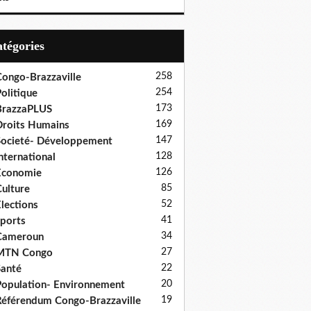
Catégories
258
ongo-Brazzaville
254
olitique
173
BrazzaPLUS
169
roits Humains
147
ocieté- Développement
128
nternational
126
Economie
85
ulture
52
lections
41
ports
34
Cameroun
27
MTN Congo
22
anté
20
opulation- Environnement
19
éférendum Congo-Brazzaville