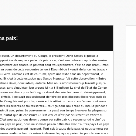
ma paix!
te ouest, un département du Congo, le président Denis Sassou Nguesso a
sition de ne pas « parler de paix », car, c’est son créneau depuis des années.
promettent des choses. Ils peuvent tout vous promettre, c’est de leur droit,… mais
it au cours de cette rencontre tenue à Etoumbi où il venait de lancer les travaux
uvette. Comme il est de coutume, après une visite dans un département, le
ges. Et c'est à cette occasion que Sassou Nguesso fait cette observation. « Entre
Nations Unies, donc infréquentable. Mais nous avons beaucoup travaillé jusqu’à
, sans s'inquiéter, leur argent ici », a-t-il indiqué. Le chef de l’Etat du Congo-
s vraies ambitions pour le Congo. « Avant de créer les bases du développement,
ifficile. Il ne s’agit pas seulement de faire de gros discours électoraux, mais de
7, les Congolais ont pour la première fois utilisé toutes sortes d’armes dont nous
tiers, les aclibres de toutes sortes,… tout ça pour nous faire du mal. Et pendant
struit avec peine. Le gouvernement a passé son temps à enlever les plaques sur
i, plutôt que de construire » C’est vrai, ce n’est pas seulement les efforts du
C’est pourquoi, nous devons conserver cette paix », a recommandé le chef de
un pays en paix,, nous ne sommes pas en difficultés avec d’autres pays. Ces pays
des accords gagnant- gagnant. Tout cela à cause de la paix, et nous sommes sur
guesso continue tout de même à sillonner le pays, appelant les populations à se «