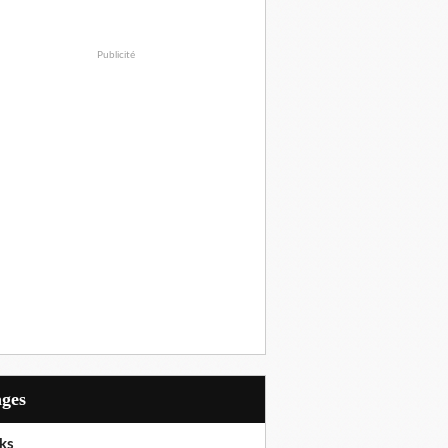
Publicité
ages
ks