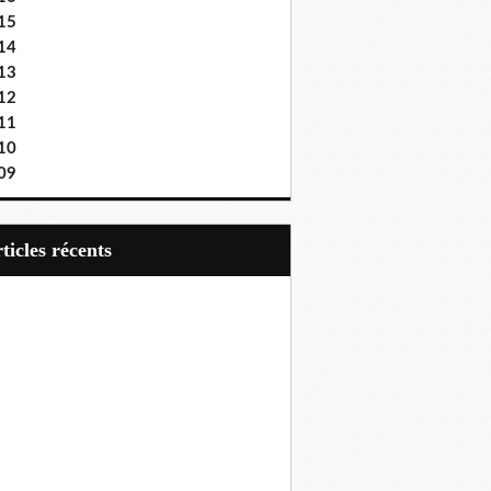
15
14
13
12
11
10
09
articles récents