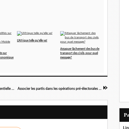
L'Afrique telle qu'elle va!
Attaquer lâchement des bus de
és sur
transport des civils, pour quel
économique
message?
L'opposition rejette la date de l'élection présidentielle au Congo
Associer les partis dans les opérations pré-électorales au Congo
P
Lin