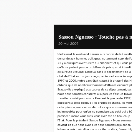
Sassou Nguesso : Touche pas à 
20 Mai 2009
S’adressant le week-end dernier aux cadres de la Cuvet
demandé aux hommes politiques, notamment ceux de l’oppo
« Il y a quelques aventuriers qui sillonnent et qui vous 
qu’ils ne parlent pas de problème de paix », a-t-il interd
de la route Etoumbi-Makoua dans le département de la C
chef de l’Etat est toujours reçu par les cadres ou les sa
1997 et 2000, notre pays était classé à la phase 4 des 
obtenir que de nombreux hommes d’affaires viennent placer
Brazzaville a expliqué aux cadres de ce département, se
nous nous sommes consacrés à la paix, et c’est un travail d
travailler », a-t-il poursuivi. « Pendant la guerre de 199
disposons à cette époque : les orgues de Staline, les mor
cette période, nous avons détruit ce que nous avons con
les immeubles pour qu’on ne connaisse pas celui qui a bât
président, même vous aussi vous avez été de beaucoup. 
l’Etat. Pour le président Sassou Nguesso « Nous sommes 
envient ce que nous avons, et nous sommes déjà conclu 
la bonne voix. Loin d’un discours électoraliste, Sassou N