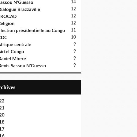
14
assou N'Guesso
12
ialogue Brazzaville
12
FROCAD
12
eligion
11
lection présidentielle au Congo
10
RDC
9
frique centrale
9
irtel Congo
9
aniel Mbere
9
enis Sassou N'Guesso
Archives
22
21
20
18
17
16