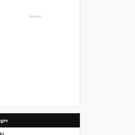
Publicité
ages
ks