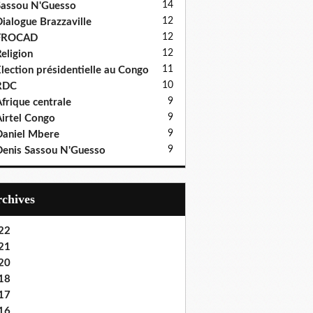
14
assou N'Guesso
12
ialogue Brazzaville
12
FROCAD
12
eligion
11
lection présidentielle au Congo
10
RDC
9
frique centrale
9
irtel Congo
9
aniel Mbere
9
enis Sassou N'Guesso
Archives
22
21
20
18
17
16