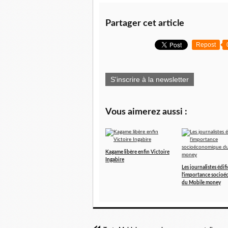
Partager cet article
Repost
S'inscrire à la newsletter
Vous aimerez aussi :
Kagame libère enfin Victoire
Ingabire
Les journalistes édifi
l'importance socio
du Mobile money