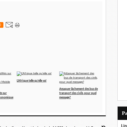
0
L'Afrique telle qu'elle va!
Attaquer lâchement des bus de
és sur
transport des civils, pour quel
économique
message?
P
Lin