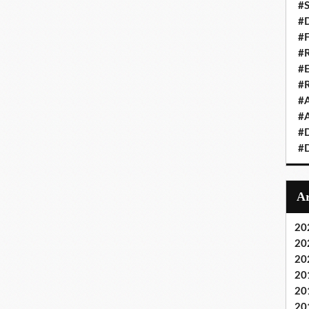
#S
#D
#
#R
#E
#
#A
#A
#D
#D
20
20
20
20
20
20