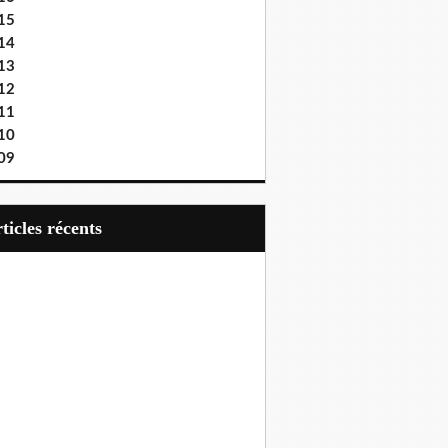
15
14
13
12
11
10
09
articles récents