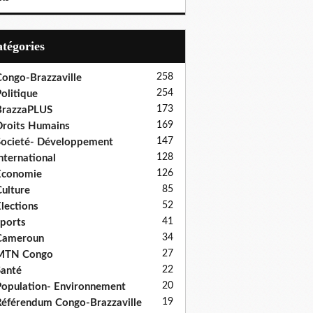
Catégories
258
ongo-Brazzaville
254
olitique
173
BrazzaPLUS
169
roits Humains
147
ocieté- Développement
128
nternational
126
Economie
85
ulture
52
lections
41
ports
34
Cameroun
27
MTN Congo
22
anté
20
opulation- Environnement
19
éférendum Congo-Brazzaville