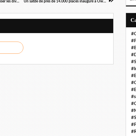
Tsaty Mabiala accuse le gouvernement d'organiser les divisions à l'UPADS
Un satde de près de 14.000 places inauguré à Owando au Congo
#C
#P
#
#D
#S
#I
#
#C
#E
#s
#
#
#S
#P
#R