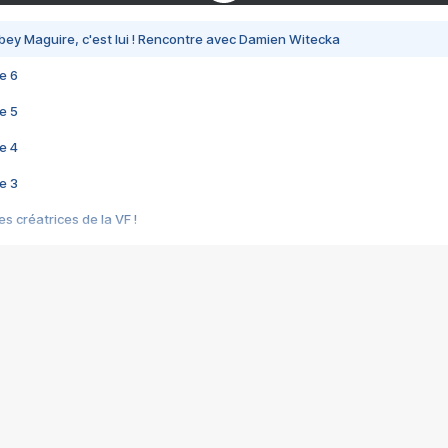
bey Maguire, c'est lui ! Rencontre avec Damien Witecka
e 6
e 5
e 4
e 3
s créatrices de la VF !
e 2
e 1
e Mektoub My Love arrive enfin ! Rencontre avec Shaïn Boumedine et Sal
i : après Toni en famille
elle réalise le bouleversant Dites lui que je l'aime
ais ! Rencontre autour de Vie privée de Rebecca Zlotowski