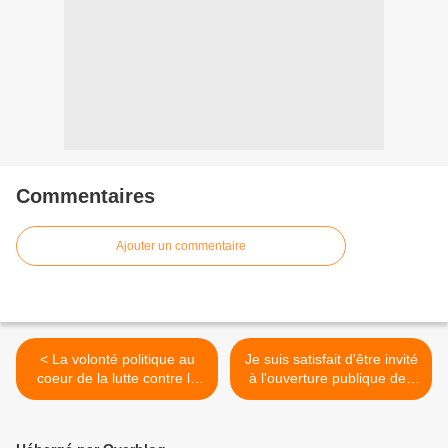
Commentaires
Ajouter un commentaire
< La volonté politique au
Je suis satisfait d'être invité
coeur de la lutte contre la
à l'ouverture publique des
corruption en Angola
candidatures à la Haute
Autorité de lutte contre la
corruption >