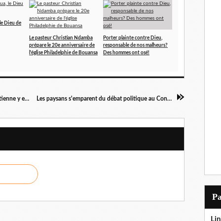
le Dieu de
Le pasteur Christian Ndamba
Porter plainte contre Dieu,
prépare le 20e anniversaire de
responsable de nos malheurs?
l'église Philadelphie de Bouansa
Des hommes ont osé!
Voici les 100 meilleures banques d'Afrique! La tienne y est?
Les paysans s'emparent du débat politique au Congo!
P
Lin