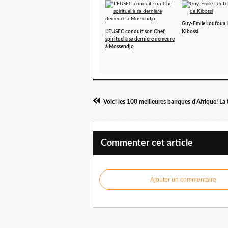
Guy-Emile Loufoua, 
L'EUSEC conduit son Chef
Kibossi
spirituel à sa dernière demeure
à Mossendjo
Commenter cet article
Ajouter un commentaire