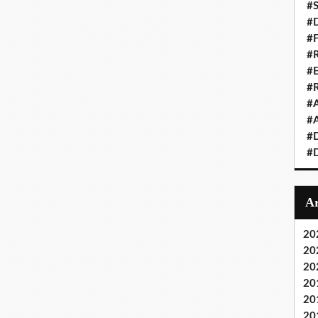
#S
#D
#
#R
#E
#
#A
#A
#D
#D
20
20
20
20
20
20