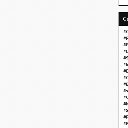
#C
#P
#
#D
#S
#I
#
#C
#E
#s
#
#
#S
#P
#R