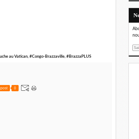
Abo
nou
E
m
uche au Vatican
,
#Congo-Brazzaville
,
#BrazzaPLUS
a
i
l
post
0