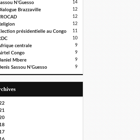
14
assou N'Guesso
12
ialogue Brazzaville
12
FROCAD
12
eligion
11
lection présidentielle au Congo
10
RDC
9
frique centrale
9
irtel Congo
9
aniel Mbere
9
enis Sassou N'Guesso
Archives
22
21
20
18
17
16