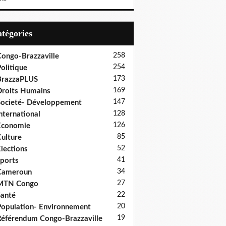
Catégories
258
ongo-Brazzaville
254
olitique
173
BrazzaPLUS
169
roits Humains
147
ocieté- Développement
128
nternational
126
Economie
85
ulture
52
lections
41
ports
34
Cameroun
27
MTN Congo
22
anté
20
opulation- Environnement
19
éférendum Congo-Brazzaville