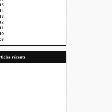
15
14
13
12
11
10
09
articles récents