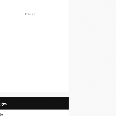
Publicité
ages
ks