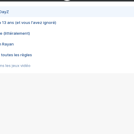
 DayZ
 a 13 ans (et vous l'avez ignoré)
e (littéralement)
im Rayan
 toutes les règles
s les jeux vidéo
us choquant de Rockstar ? - Le scandale BULLY
e plus moche de Steam
du RÊVE tourne au CAUCHEMAR
pendant 8 heures
it… à tort
umiliés par un jeu vidéo