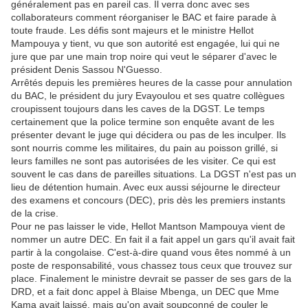
généralement pas en pareil cas. Il verra donc avec ses
collaborateurs comment réorganiser le BAC et faire parade à
toute fraude. Les défis sont majeurs et le ministre Hellot
Mampouya y tient, vu que son autorité est engagée, lui qui ne
jure que par une main trop noire qui veut le séparer d'avec le
président Denis Sassou N'Guesso.
Arrêtés depuis les premières heures de la casse pour annulation
du BAC, le président du jury Evayoulou et ses quatre collègues
croupissent toujours dans les caves de la DGST. Le temps
certainement que la police termine son enquête avant de les
présenter devant le juge qui décidera ou pas de les inculper. Ils
sont nourris comme les militaires, du pain au poisson grillé, si
leurs familles ne sont pas autorisées de les visiter. Ce qui est
souvent le cas dans de pareilles situations. La DGST n'est pas un
lieu de détention humain. Avec eux aussi séjourne le directeur
des examens et concours (DEC), pris dès les premiers instants
de la crise.
Pour ne pas laisser le vide, Hellot Mantson Mampouya vient de
nommer un autre DEC. En fait il a fait appel un gars qu'il avait fait
partir à la congolaise. C'est-à-dire quand vous êtes nommé à un
poste de responsabilité, vous chassez tous ceux que trouvez sur
place. Finalement le ministre devrait se passer de ses gars de la
DRD, et a fait donc appel à Blaise Mbenga, un DEC que Mme
Kama avait laissé, mais qu'on avait soupçonné de couler le