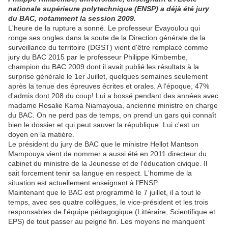
nationale supérieure polytechnique (ENSP) a déjà été jury
du BAC, notamment la session 2009.
L'heure de la rupture a sonné. Le professeur Evayoulou qui
ronge ses ongles dans la soute de la Direction générale de la
surveillance du territoire (DGST) vient d'être remplacé comme
jury du BAC 2015 par le professeur Philippe Kimbembe,
champion du BAC 2009 dont il avait publié les résultats à la
surprise générale le 1er Juillet, quelques semaines seulement
après la tenue des épreuves écrites et orales. A l'époque, 47%
d'admis dont 208 du coup! Lui a bossé pendant des années avec
madame Rosalie Kama Niamayoua, ancienne ministre en charge
du BAC. On ne perd pas de temps, on prend un gars qui connaît
bien le dossier et qui peut sauver la république. Lui c'est un
doyen en la matière.
Le président du jury de BAC que le ministre Hellot Mantson
Mampouya vient de nommer a aussi été en 2011 directeur du
cabinet du ministre de la Jeunesse et de l'éducation civique. Il
sait forcement tenir sa langue en respect. L'homme de la
situation est actuellement enseignant à l'ENSP.
Maintenant que le BAC est programmé le 7 juillet, il a tout le
temps, avec ses quatre collègues, le vice-président et les trois
responsables de l'équipe pédagogique (Littéraire, Scientifique et
EPS) de tout passer au peigne fin. Les moyens ne manquent