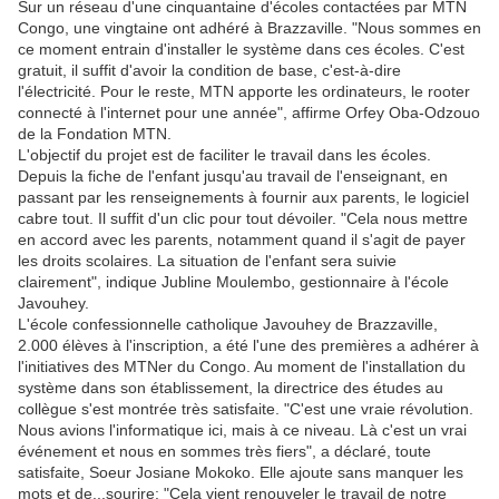
Sur un réseau d'une cinquantaine d'écoles contactées par MTN
Congo, une vingtaine ont adhéré à Brazzaville. "Nous sommes en
ce moment entrain d'installer le système dans ces écoles. C'est
gratuit, il suffit d'avoir la condition de base, c'est-à-dire
l'électricité. Pour le reste, MTN apporte les ordinateurs, le rooter
connecté à l'internet pour une année", affirme Orfey Oba-Odzouo
de la Fondation MTN.
L'objectif du projet est de faciliter le travail dans les écoles.
Depuis la fiche de l'enfant jusqu'au travail de l'enseignant, en
passant par les renseignements à fournir aux parents, le logiciel
cabre tout. Il suffit d'un clic pour tout dévoiler. "Cela nous mettre
en accord avec les parents, notamment quand il s'agit de payer
les droits scolaires. La situation de l'enfant sera suivie
clairement", indique Jubline Moulembo, gestionnaire à l'école
Javouhey.
L'école confessionnelle catholique Javouhey de Brazzaville,
2.000 élèves à l'inscription, a été l'une des premières a adhérer à
l'initiatives des MTNer du Congo. Au moment de l'installation du
système dans son établissement, la directrice des études au
collègue s'est montrée très satisfaite. "C'est une vraie révolution.
Nous avions l'informatique ici, mais à ce niveau. Là c'est un vrai
événement et nous en sommes très fiers", a déclaré, toute
satisfaite, Soeur Josiane Mokoko. Elle ajoute sans manquer les
mots et de...sourire: "Cela vient renouveler le travail de notre