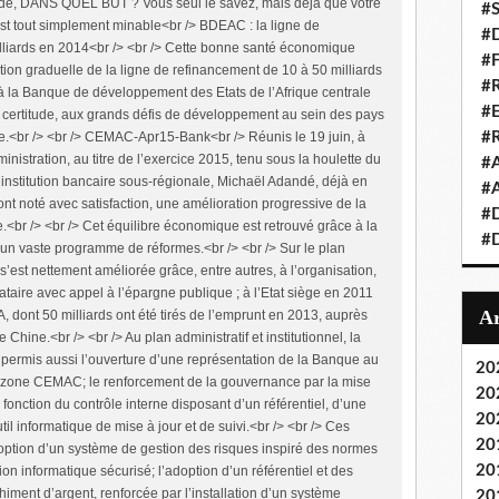
dé, DANS QUEL BUT ? Vous seul le savez, mais déjà que votre
#S
t tout simplement minable<br /> BDEAC : la ligne de
#D
liards en 2014<br /> <br /> Cette bonne santé économique
#
tion graduelle de la ligne de refinancement de 10 à 50 milliards
#R
à la Banque de développement des Etats de l’Afrique centrale
#E
e certitude, aux grands défis de développement au sein des pays
le.<br /> <br /> CEMAC-Apr15-Bank<br /> Réunis le 19 juin, à
#
inistration, au titre de l’exercice 2015, tenu sous la houlette du
#A
e institution bancaire sous-régionale, Michaël Adandé, déjà en
#A
ont noté avec satisfaction, une amélioration progressive de la
#D
<br /> <br /> Cet équilibre économique est retrouvé grâce à la
#D
’un vaste programme de réformes.<br /> <br /> Sur le plan
 s’est nettement améliorée grâce, entre autres, à l’organisation,
taire avec appel à l’épargne publique ; à l’Etat siège en 2011
, dont 50 milliards ont été tirés de l’emprunt en 2013, auprès
ine.<br /> <br /> Au plan administratif et institutionnel, la
ermis aussi l’ouverture d’une représentation de la Banque au
20
 zone CEMAC; le renforcement de la gouvernance par la mise
20
 fonction du contrôle interne disposant d’un référentiel, d’une
20
il informatique de mise à jour et de suivi.<br /> <br /> Ces
20
adoption d’un système de gestion des risques inspiré des normes
20
ion informatique sécurisé; l’adoption d’un référentiel et des
himent d’argent, renforcée par l’installation d’un système
20