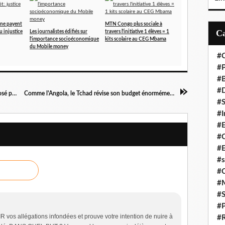
ne payent
MTN Congo plus sociale à
u injustice
Les journalistes édifiés sur
travers l'initiative 1 élèves = 1
l'importance socioéconomique
kits scolaire au CEG Mbama
du Mobile money
#C
#P
#
#D
Les Zaïrois rejettent le dialogue politique proposé par leur président!
Comme l'Angola, le Tchad révise son budget énormément truffé de dettes!
#S
#I
#
#C
#E
#s
#
#
#S
#P
R vos allégations infondées et prouve votre intention de nuire à
#R