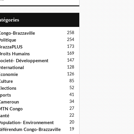
Catégories
258
ongo-Brazzaville
254
olitique
173
BrazzaPLUS
169
roits Humains
147
ocieté- Développement
128
nternational
126
Economie
85
ulture
52
lections
41
ports
34
Cameroun
27
MTN Congo
22
anté
20
opulation- Environnement
19
éférendum Congo-Brazzaville