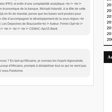
es IFRS; et enfin d’une comptabilité analytique.<br /> <br />
20
tion économique de la banque, Michaël Adandé, à la tête de cette
20
 déjà en fin de mandat, pense que les bases sont posées pour
20
 rôle d’accompagner le développement de la sous-région.<br
20
ec Les Depeches de Brazzaville<br /> Auteur: Firmin Oyé<br />
20
<br /> <br /> <br /> <br /> CEMAC-Apr15-Bank
20
20
ez ? En tant qu'Africaine, je connais les l'esprit régionaliste,
ucoup d'Africains, prompts à déstabiliser tout ce qui ne vient pas
EU vous Pardonne.