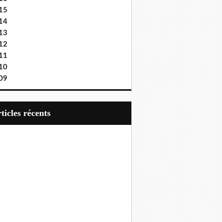
15
14
13
12
11
10
09
articles récents