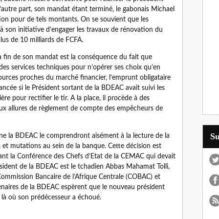
d’autre part, son mandat étant terminé, le gabonais Michael
tion pour de tels montants. On se souvient que les
 son initiative d’engager les travaux de rénovation du
us de 10 milliards de FCFA.
la fin de son mandat est la conséquence du fait que
 des services techniques pour n’opérer ses choix qu’en
ources proches du marché financier, l’emprunt obligataire
ancée si le Président sortant de la BDEAC avait suivi les
 pour rectifier le tir. A la place, il procède à des
aux allures de règlement de compte des empêcheurs de
S
e la BDEAC le comprendront aisément à la lecture de la
 et mutations au sein de la banque. Cette décision est
vant la Conférence des Chefs d’Etat de la CEMAC qui devait
ident de la BDEAC est le tchadien Abbas Mahamat Tolli,
ommission Bancaire de l’Afrique Centrale (COBAC) et
tenaires de la BDEAC espèrent que le nouveau président
r là où son prédécesseur a échoué.