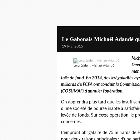
Le Gabonais Michaël Adandé qu
19 Mai 2015
Mich
Déve
Le président Michael Adandé
mand
toile de fond. En 2014, des irrégularités a
milliards de FCFA ont conduit la Commissio
(COSUMAF) à annuler l’opération.
On apprendra plus tard que les insuffisa
d’une société de bourse inapte à satisfair
levée de fonds. Sur cette opération, le pré
concernés.
L’emprunt obligataire de 75 milliards de
pour deux raisons principales ; d’une pa