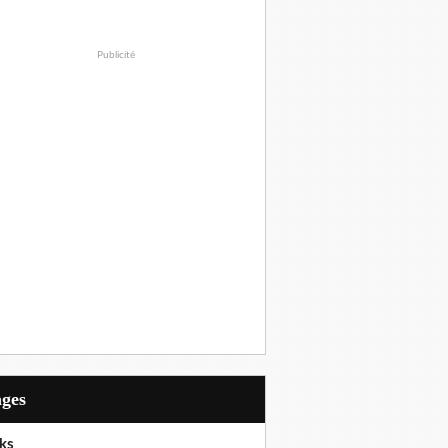
Publicité
ages
ks