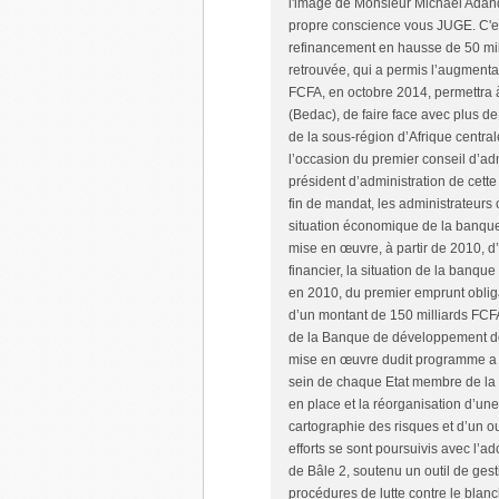
l'image de Monsieur Michaël Adan
propre conscience vous JUGE. C'es
refinancement en hausse de 50 mil
retrouvée, qui a permis l’augmenta
FCFA, en octobre 2014, permettra 
(Bedac), de faire face avec plus d
de la sous-région d’Afrique centra
l’occasion du premier conseil d’adm
président d’administration de cett
fin de mandat, les administrateurs 
situation économique de la banque.
mise en œuvre, à partir de 2010, d
financier, la situation de la banque
en 2010, du premier emprunt obliga
d’un montant de 150 milliards FCFA
de la Banque de développement de Ch
mise en œuvre dudit programme a p
sein de chaque Etat membre de la
en place et la réorganisation d’une
cartographie des risques et d’un out
efforts se sont poursuivis avec l’
de Bâle 2, soutenu un outil de gest
procédures de lutte contre le blanc