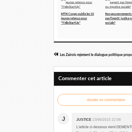
MTN Congo publie les 10
Nos gouvernements 
jeunes retenus pour
pas l'impôt: justice o
"Y'elloStartUp"
sociale?
Commenter cet article
Ajouter un commentaire
J
JUSTICE
23/06/2015 22:08
L'article ci-dessous vient DEMENTI