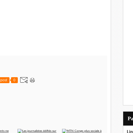
post
0
P
Lin