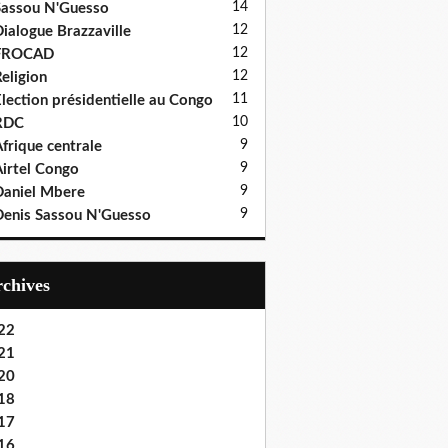
14
assou N'Guesso
12
ialogue Brazzaville
12
FROCAD
12
eligion
11
lection présidentielle au Congo
10
RDC
9
frique centrale
9
irtel Congo
9
aniel Mbere
9
enis Sassou N'Guesso
Archives
22
21
20
18
17
16