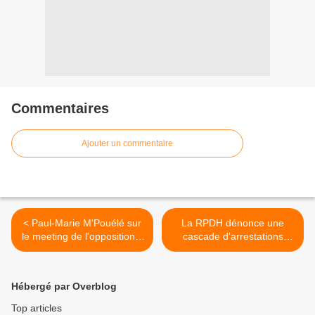
Commentaires
Ajouter un commentaire
< Paul-Marie M'Pouélé sur
La RPDH dénonce une
le meeting de l'opposition à
cascade d'arrestations
Pointe-Noire
suivies de trois décès en
détention à Pointe-Noire >
Hébergé par Overblog
Top articles