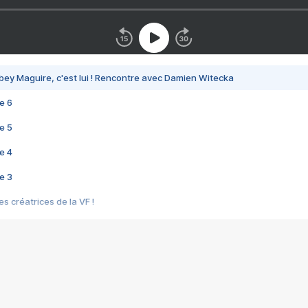
bey Maguire, c'est lui ! Rencontre avec Damien Witecka
e 6
e 5
e 4
e 3
s créatrices de la VF !
e 2
e 1
e Mektoub My Love arrive enfin ! Rencontre avec Shaïn Boumedine et Sal
i : après Toni en famille