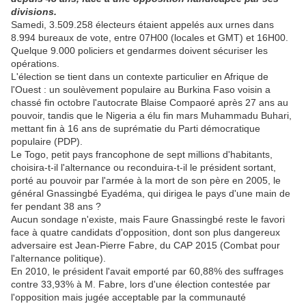
divisions.
Samedi, 3.509.258 électeurs étaient appelés aux urnes dans
8.994 bureaux de vote, entre 07H00 (locales et GMT) et 16H00.
Quelque 9.000 policiers et gendarmes doivent sécuriser les
opérations.
L'élection se tient dans un contexte particulier en Afrique de
l'Ouest : un soulèvement populaire au Burkina Faso voisin a
chassé fin octobre l'autocrate Blaise Compaoré après 27 ans au
pouvoir, tandis que le Nigeria a élu fin mars Muhammadu Buhari,
mettant fin à 16 ans de suprématie du Parti démocratique
populaire (PDP).
Le Togo, petit pays francophone de sept millions d'habitants,
choisira-t-il l'alternance ou reconduira-t-il le président sortant,
porté au pouvoir par l'armée à la mort de son père en 2005, le
général Gnassingbé Eyadéma, qui dirigea le pays d'une main de
fer pendant 38 ans ?
Aucun sondage n'existe, mais Faure Gnassingbé reste le favori
face à quatre candidats d'opposition, dont son plus dangereux
adversaire est Jean-Pierre Fabre, du CAP 2015 (Combat pour
l'alternance politique).
En 2010, le président l'avait emporté par 60,88% des suffrages
contre 33,93% à M. Fabre, lors d'une élection contestée par
l'opposition mais jugée acceptable par la communauté