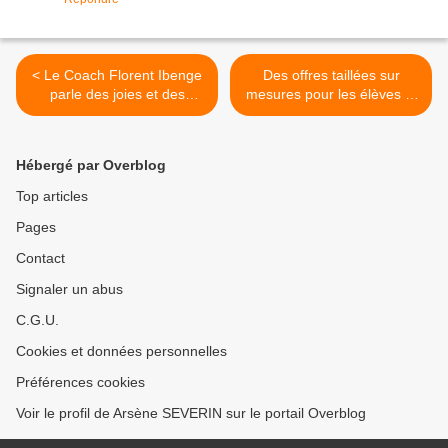
< Le Coach Florent Ibenge
Des offres taillées sur
parle des joies et des
mesures pour les élèves et
craintes des Léopards de la
étudiants de Douala en
RDC
congés de Pacques >
Hébergé par Overblog
Top articles
Pages
Contact
Signaler un abus
C.G.U.
Cookies et données personnelles
Préférences cookies
Voir le profil de Arsène SEVERIN sur le portail Overblog