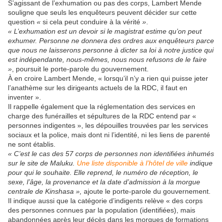
S’agissant de l’exhumation ou pas des corps, Lambert Mende
souligne que seuls les enquêteurs peuvent décider sur cette
question
«
si cela peut conduire à la vérité
»
.
« L’exhumation est un devoir si le magistrat estime qu’on peut
exhumer. Personne ne donnera des ordres aux enquêteurs parce
que nous ne laisserons personne à dicter sa loi à notre justice qui
est indépendante, nous-mêmes, nous nous refusons de le faire
»
, poursuit le porte-parole du gouvernement.
À en croire Lambert Mende, « lorsqu’il n’y a rien qui puisse jeter
l’anathème sur les dirigeants actuels de la RDC, il faut en
inventer ».
Il rappelle également que la réglementation des services en
charge des funérailles et sépultures de la RDC entend par «
personnes indigentes », les dépouilles trouvées par les services
sociaux et la police, mais dont ni l’identité, ni les liens de parenté
ne sont établis.
« C’est le cas des 57 corps de personnes non identifiées inhumés
sur le site de Maluku.
Une liste disponible à l’hôtel de ville
indique
pour qui le souhaite. Elle reprend, le numéro de réception, le
sexe, l’âge, la provenance et la date d’admission à la morgue
centrale de Kinshasa »,
ajoute le porte-parole du gouvernement.
Il indique aussi que la catégorie d’indigents relève « des corps
des personnes connues par la population (identifiées), mais
abandonnées après leur décès dans les morgues de formations