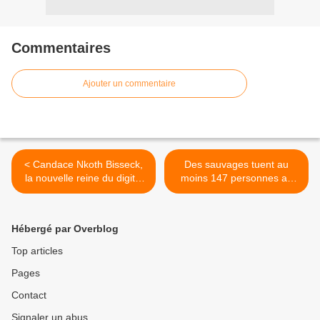
Commentaires
Ajouter un commentaire
< Candace Nkoth Bisseck,
Des sauvages tuent au
la nouvelle reine du digital
moins 147 personnes au
au Cameroun!
Kenya >
Hébergé par Overblog
Top articles
Pages
Contact
Signaler un abus