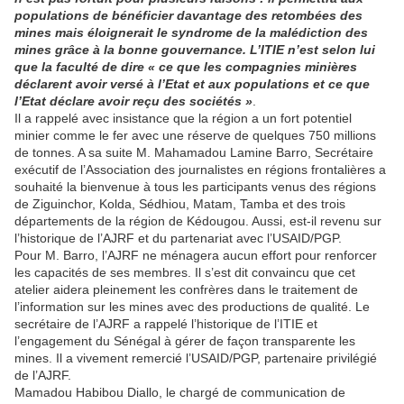
populations de bénéficier davantage des retombées des
mines mais éloignerait le syndrome de la malédiction des
mines grâce à la bonne gouvernance. L’ITIE n’est selon lui
que la faculté de dire « ce que les compagnies minières
déclarent avoir versé à l’Etat et aux populations et ce que
l’Etat déclare avoir reçu des sociétés »
.
Il a rappelé avec insistance que la région a un fort potentiel
minier comme le fer avec une réserve de quelques 750 millions
de tonnes. A sa suite M. Mahamadou Lamine Barro, Secrétaire
exécutif de l’Association des journalistes en régions frontalières a
souhaité la bienvenue à tous les participants venus des régions
de Ziguinchor, Kolda, Sédhiou, Matam, Tamba et des trois
départements de la région de Kédougou. Aussi, est-il revenu sur
l’historique de l’AJRF et du partenariat avec l’USAID/PGP.
Pour M. Barro, l’AJRF ne ménagera aucun effort pour renforcer
les capacités de ses membres. Il s’est dit convaincu que cet
atelier aidera pleinement les confrères dans le traitement de
l’information sur les mines avec des productions de qualité. Le
secrétaire de l’AJRF a rappelé l’historique de l’ITIE et
l’engagement du Sénégal à gérer de façon transparente les
mines. Il a vivement remercié l’USAID/PGP, partenaire privilégié
de l’AJRF.
Mamadou Habibou Diallo, le chargé de communication de