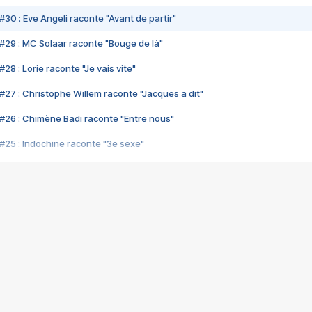
#30 : Eve Angeli raconte "Avant de partir"
#29 : MC Solaar raconte "Bouge de là"
28 : Lorie raconte "Je vais vite"
#27 : Christophe Willem raconte "Jacques a dit"
#26 : Chimène Badi raconte "Entre nous"
#25 : Indochine raconte "3e sexe"
#24 : Zaho raconte "C'est chelou"
#23 : Patrick Bruel raconte "Au café des délices"
#22 : Kyo raconte "Le chemin"
#21 : Nolwenn Leroy raconte "Cassé"
#20 : Patrick Hernandez raconte "Born to be alive"
#19 : Lorie raconte "Près de moi"