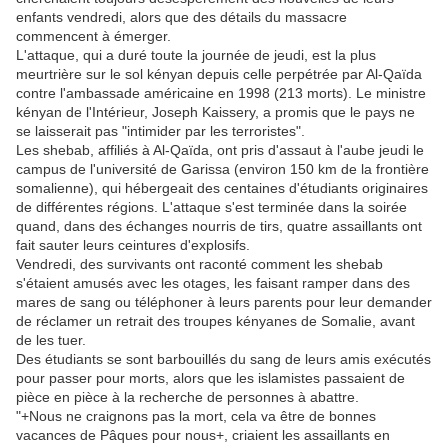
enfants vendredi, alors que des détails du massacre
commencent à émerger.
L'attaque, qui a duré toute la journée de jeudi, est la plus
meurtrière sur le sol kényan depuis celle perpétrée par Al-Qaïda
contre l'ambassade américaine en 1998 (213 morts). Le ministre
kényan de l'Intérieur, Joseph Kaissery, a promis que le pays ne
se laisserait pas "intimider par les terroristes".
Les shebab, affiliés à Al-Qaïda, ont pris d'assaut à l'aube jeudi le
campus de l'université de Garissa (environ 150 km de la frontière
somalienne), qui hébergeait des centaines d'étudiants originaires
de différentes régions. L'attaque s'est terminée dans la soirée
quand, dans des échanges nourris de tirs, quatre assaillants ont
fait sauter leurs ceintures d'explosifs.
Vendredi, des survivants ont raconté comment les shebab
s'étaient amusés avec les otages, les faisant ramper dans des
mares de sang ou téléphoner à leurs parents pour leur demander
de réclamer un retrait des troupes kényanes de Somalie, avant
de les tuer.
Des étudiants se sont barbouillés du sang de leurs amis exécutés
pour passer pour morts, alors que les islamistes passaient de
pièce en pièce à la recherche de personnes à abattre.
"+Nous ne craignons pas la mort, cela va être de bonnes
vacances de Pâques pour nous+, criaient les assaillants en