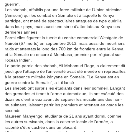
guerre".
Les shebab, affaiblis par une force militaire de l'Union africaine
(Amisom) qui les combat en Somalie et à laquelle le Kenya
participe, ont mené de spectaculaires attaques de type guérilla
dans leur pays, mais aussi une série d'attentats au Kenya ces
dernières années.
Parmi elles figurent la tuerie du centre commercial Westgate de
Nairobi (67 morts) en septembre 2013, mais aussi de meurtriers
raids et attentats le long des 700 km de frontière entre le Kenya
et la Somalie ou encore à Mombasa, premier port régional sur
l'océan Indien.
Le porte-parole des shebab, Ali Mohamud Rage, a clairement dit
jeudi que l'attaque de l'université avait été menée en représailles
à la présence militaire kényane en Somalie. "Le Kenya est en
guerre contre la Somalie", a-t-il lancé.
Les shebab ont surpris les étudiants dans leur sommeil. Lançant
des grenades et tirant à l'arme automatique, ils ont exécuté des
dizaines d'entre eux avant de séparer les musulmans des non-
musulmans, laissant partir les premiers et retenant en otage les
seconds.
Maureen Manyengo, étudiante de 21 ans ayant dormi, comme
les autres survivants, dans la caserne locale de l'armée, a
raconté s'être cachée dans un placard.