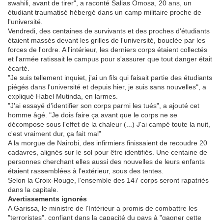
swahili, avant de tirer", a raconté Salias Omosa, 20 ans, un
étudiant traumatisé hébergé dans un camp militaire proche de
l'université.
Vendredi, des centaines de survivants et des proches d'étudiants
étaient massés devant les grilles de l'université, bouclée par les
forces de l'ordre. A l'intérieur, les derniers corps étaient collectés
et l'armée ratissait le campus pour s'assurer que tout danger était
écarté.
"Je suis tellement inquiet, j'ai un fils qui faisait partie des étudiants
piégés dans l'université et depuis hier, je suis sans nouvelles", a
expliqué Habel Mutinda, en larmes.
"J'ai essayé d'identifier son corps parmi les tués", a ajouté cet
homme âgé. "Je dois faire ça avant que le corps ne se
décompose sous l'effet de la chaleur (...) J'ai campé toute la nuit,
c'est vraiment dur, ça fait mal"
A la morgue de Nairobi, des infirmiers finissaient de recoudre 20
cadavres, alignés sur le sol pour être identifiés. Une centaine de
personnes cherchant elles aussi des nouvelles de leurs enfants
étaient rassemblées à l'extérieur, sous des tentes.
Selon la Croix-Rouge, l'ensemble des 147 corps seront rapatriés
dans la capitale.
Avertissements ignorés
A Garissa, le ministre de l'Intérieur a promis de combattre les
"terroristes", confiant dans la capacité du pays à "gagner cette