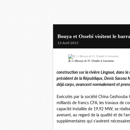
Bouya et Ossebi visitent le barr
13 Avril 2015
@ J.J Bouya et H. Ossebi à Liouesso
construction sur la rivière Lingoué, dans l
président de la République, Denis Sassou N
déjà corps, avancent normalement et prendro
Exécutés par la société China Gezhouba
milliards de francs CFA, les travaux de c
capacité installée de 19,92 MW, se réali
avenant, au regard de la qualité et de l’am
supplémentaires qui s’avèrent nécessaires