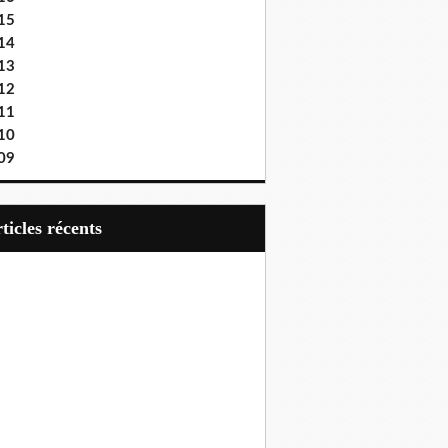
15
14
13
12
11
10
09
articles récents