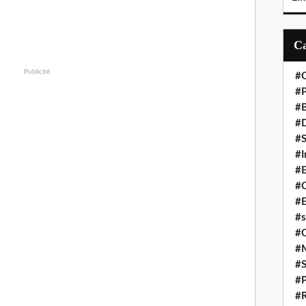
Publicité
#C
#P
#
#D
#S
#I
#
#C
#E
#s
#
#
#S
#P
#R