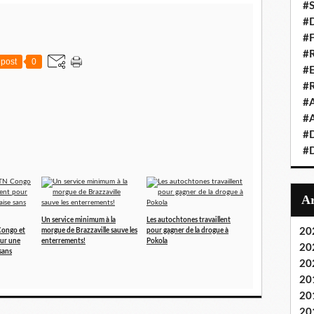
#S
#D
#
#R
post
0
#E
#
#A
#A
#D
#D
Un service minimum à la
Les autochtones travaillent
20
Congo et
morgue de Brazzaville sauve les
pour gagner de la drogue à
our une
enterrements!
Pokola
20
sans
20
20
20
20