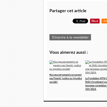
Partager cet article
Re
S'inscrire à la newsletter
Vous aimerez aussi :
Nos gouvernements ne payent
pas l'impôt: justice ou injustice
La Fondation MTN 
sociale?
l'ASU s'invstissent p
jeunesse congolaise 
VIH/SIDA