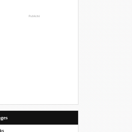
Publicité
ages
ks