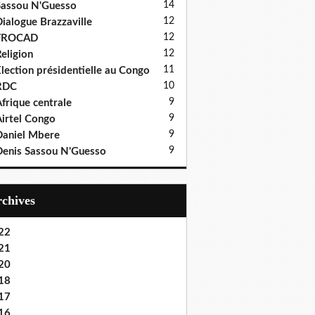
14
assou N'Guesso
12
ialogue Brazzaville
12
FROCAD
12
eligion
11
lection présidentielle au Congo
10
RDC
9
frique centrale
9
irtel Congo
9
aniel Mbere
9
enis Sassou N'Guesso
Archives
22
21
20
18
17
16