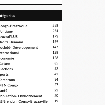
Catégories
258
ongo-Brazzaville
254
olitique
173
BrazzaPLUS
169
roits Humains
147
ocieté- Développement
128
nternational
126
Economie
85
ulture
52
lections
41
ports
34
Cameroun
27
MTN Congo
22
anté
20
opulation- Environnement
19
éférendum Congo-Brazzaville