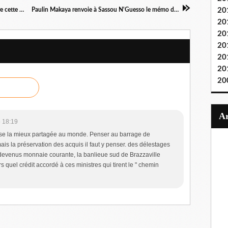
Le Congo va-t-il échapper à la coupe budgétaire cette année?
Paulin Makaya renvoie à Sassou N'Guesso le mémo de 1997
20
20
20
20
20
20
20
 18:19
hose la mieux partagée au monde. Penser au barrage de
is la préservation des acquis il faut y penser. des délestages
t devenus monnaie courante, la banlieue sud de Brazzaville
ors quel crédit accordé à ces ministres qui tirent le " chemin