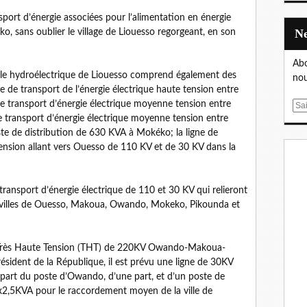
sport d’énergie associées pour l’alimentation en énergie
o, sans oublier le village de Liouesso regorgeant, en son
Abo
rale hydroélectrique de Liouesso comprend également des
nou
 de transport de l’énergie électrique haute tension entre
de transport d’énergie électrique moyenne tension entre
E
 transport d’énergie électrique moyenne tension entre
m
e de distribution de 630 KVA à Mokéko; la ligne de
a
ension allant vers Ouesso de 110 KV et de 30 KV dans la
i
l
e transport d’énergie électrique de 110 et 30 KV qui relieront
 villes de Ouesso, Makoua, Owando, Mokeko, Pikounda et
ne Très Haute Tension (THT) de 220KV Owando-Makoua-
ésident de la République, il est prévu une ligne de 30KV
rt du poste d’Owando, d’une part, et d’un poste de
2,5KVA pour le raccordement moyen de la ville de