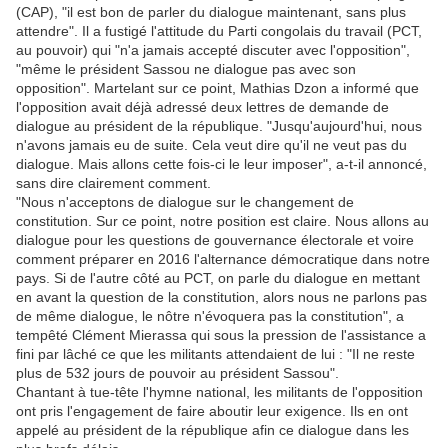
(CAP), "il est bon de parler du dialogue maintenant, sans plus
attendre". Il a fustigé l'attitude du Parti congolais du travail (PCT,
au pouvoir) qui "n'a jamais accepté discuter avec l'opposition",
"même le président Sassou ne dialogue pas avec son
opposition". Martelant sur ce point, Mathias Dzon a informé que
l'opposition avait déjà adressé deux lettres de demande de
dialogue au président de la république. "Jusqu'aujourd'hui, nous
n'avons jamais eu de suite. Cela veut dire qu'il ne veut pas du
dialogue. Mais allons cette fois-ci le leur imposer", a-t-il annoncé,
sans dire clairement comment.
"Nous n'acceptons de dialogue sur le changement de
constitution. Sur ce point, notre position est claire. Nous allons au
dialogue pour les questions de gouvernance électorale et voire
comment préparer en 2016 l'alternance démocratique dans notre
pays. Si de l'autre côté au PCT, on parle du dialogue en mettant
en avant la question de la constitution, alors nous ne parlons pas
de même dialogue, le nôtre n'évoquera pas la constitution", a
tempêté Clément Mierassa qui sous la pression de l'assistance a
fini par lâché ce que les militants attendaient de lui : "Il ne reste
plus de 532 jours de pouvoir au président Sassou".
Chantant à tue-tête l'hymne national, les militants de l'opposition
ont pris l'engagement de faire aboutir leur exigence. Ils en ont
appelé au président de la république afin ce dialogue dans les