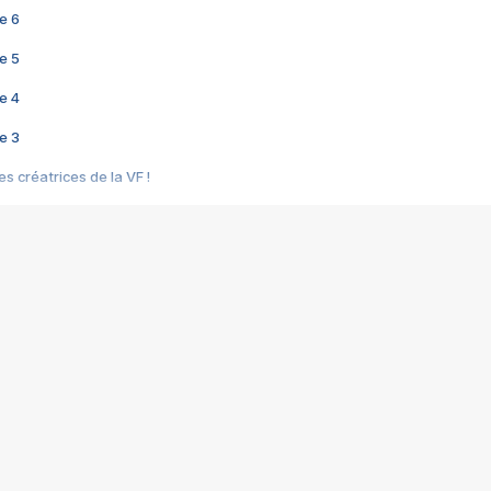
e 6
e 5
e 4
e 3
s créatrices de la VF !
e 2
e 1
e Mektoub My Love arrive enfin ! Rencontre avec Shaïn Boumedine et Sal
i : après Toni en famille
elle réalise le bouleversant Dites lui que je l'aime
ais ! Rencontre autour de Vie privée de Rebecca Zlotowski
 de Marguerite, Grave... Rencontre avec Ella Rumpf