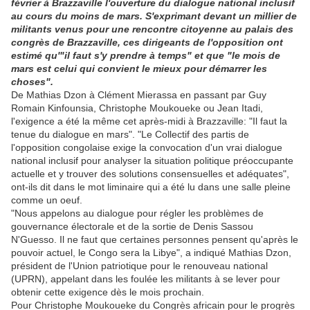
février à Brazzaville l'ouverture du dialogue national inclusif
au cours du moins de mars. S'exprimant devant un millier de
militants venus pour une rencontre citoyenne au palais des
congrès de Brazzaville, ces dirigeants de l'opposition ont
estimé qu'"il faut s'y prendre à temps" et que "le mois de
mars est celui qui convient le mieux pour démarrer les
choses".
De Mathias Dzon à Clément Mierassa en passant par Guy
Romain Kinfounsia, Christophe Moukoueke ou Jean Itadi,
l'exigence a été la même cet après-midi à Brazzaville: "Il faut la
tenue du dialogue en mars". "Le Collectif des partis de
l'opposition congolaise exige la convocation d'un vrai dialogue
national inclusif pour analyser la situation politique préoccupante
actuelle et y trouver des solutions consensuelles et adéquates",
ont-ils dit dans le mot liminaire qui a été lu dans une salle pleine
comme un oeuf.
"Nous appelons au dialogue pour régler les problèmes de
gouvernance électorale et de la sortie de Denis Sassou
N'Guesso. Il ne faut que certaines personnes pensent qu'après le
pouvoir actuel, le Congo sera la Libye", a indiqué Mathias Dzon,
président de l'Union patriotique pour le renouveau national
(UPRN), appelant dans les foulée les militants à se lever pour
obtenir cette exigence dès le mois prochain.
Pour Christophe Moukoueke du Congrès africain pour le progrès