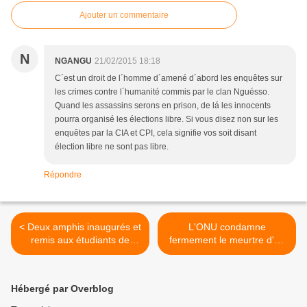
Ajouter un commentaire
N
NGANGU
21/02/2015 18:18
C´est un droit de l´homme d´amené d´abord les enquêtes sur
les crimes contre l´humanité commis par le clan Nguésso.
Quand les assassins serons en prison, de lá les innocents
pourra organisé les élections libre. Si vous disez non sur les
enquêtes par la CIA et CPI, cela signifie vos soit disant
élection libre ne sont pas libre.
Répondre
< Deux amphis inaugurés et
L'ONU condamne
remis aux étudiants de
fermement le meurtre d'un
Marien Ngouabi
bébé albinos en Tanzanie >
Hébergé par Overblog