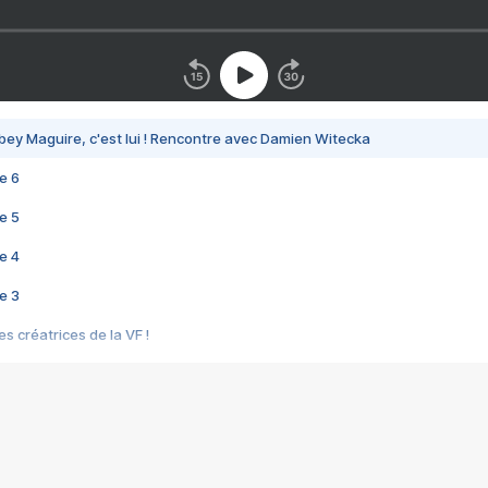
bey Maguire, c'est lui ! Rencontre avec Damien Witecka
e 6
e 5
e 4
e 3
s créatrices de la VF !
e 2
e 1
e Mektoub My Love arrive enfin ! Rencontre avec Shaïn Boumedine et Sal