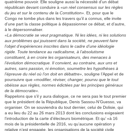
quatrième pouvoir. Elle souligne aussi la nécessité d’un débat
républicain devant conduire à
«un réel consensus sur les règles
du jeu et sur le contenu de la Constitution».
Et, pour que le
Congo ne tombe plus dans les travers qu’il a connus, elle invite
d’une part la classe politique à dépassionner ce débat, et d’autre,
à le dépersonnaliser.
«La démocratie se veut pragmatique. Ni les idées, ni les solutions
aux problèmes qui jouissent dans la société, ne peuvent faire
l’objet d’expériences inscrites dans le cadre d’une idéologie
rigide. Toute tendance au radicalisme, à l’absolutisme
constituent, à en croire les organisateurs, des menaces à
l’évolution démocratique. Il convient, au contraire, aux uns et
autres, sans passion, ni émotion, soumettre les hypothèses à
l’épreuve du réel où l’on doit en débattre»
, souligne l’Appel et de
poursuivre que
«modifier, réviser, changer, pourvu que le tout
obéisse aux règles, normes édictées par les principes généraux
de la démocratie».
Rappelons que s’il y aura dialogue, ce ne sera pas le tout premier
que le président de la République, Denis Sassou-N’Guesso, va
organiser. On se souviendra du tout dernier, celui de Dolisie, qui
a eu lieu du 22 au 26 mars 2013 dont les conclusions exigeaient
l’introduction de la carte d’électeurs biométrique. Et qu’ «à 16
mois de la présidentielle de 2016, vu qu’aucune opération y
relative n’est engagée, les organisations de la société civile