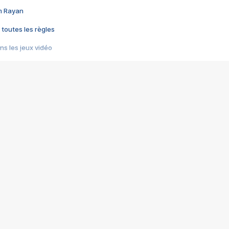
im Rayan
 toutes les règles
s les jeux vidéo
us choquant de Rockstar ? - Le scandale BULLY
e plus moche de Steam
du RÊVE tourne au CAUCHEMAR
pendant 8 heures
it… à tort
umiliés par un jeu vidéo
ire - Final Fantasy 8
ti un empire - Age of Empires
story DOFUS