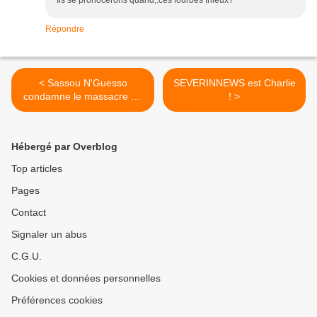
Ils se pronocerons quand,.ces fourbes frileux?
Répondre
< Sassou N'Guesso
SEVERINNEWS est Charlie
condamne le massacre de
! >
Charlie Hebdo
Hébergé par Overblog
Top articles
Pages
Contact
Signaler un abus
C.G.U.
Cookies et données personnelles
Préférences cookies