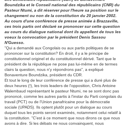
Boundzika et le Conseil national des républicains (CNR) du
Pasteur Ntumi, a dit réserver pour l'heure sa position sur le
changement ou non de la constitution du 20 janvier 2002.
Au cours d'une conférence de presse animée à Brazzaville,
ces trois partis ont déclaré se prononcer sur cette question
au cours du dialogue national dont ils appellent de tous les
voeux la convocation par le président Denis Sassou
N'Guesso.
"Qui a demandé aux Congolais ou aux partis politiques de se
prononcer sur la constitution? En droit, il y a le principe de
constitutionnel originel et du constitutionnel dérivé. Tant que le
président de la république ne pose pas lui-même en de termes
clairs la question, nous n'y répondrons pas", a expliqué
Bonaventure Boundzika, président du CDR.
Et tout le long de leur conférence de presse qui a duré plus de
deux heures (!), les trois leaders de l'opposition, Chris Antoine
Walembaud représentant le pasteur Ntumi, ne se sont donc pas
prononcé, comme les autres partis à l'instar du Parti congolais du
travail (PCT) ou de l'Union panafricaine pour la démocratie
sociale (UPADS). Ils optent plutôt pour un dialogue au cours
duquel tous les points seront examinés, notamment celui relatif à
la constitution. "C'est à ce moment que nous dirons ce que nous
avons à dire. Si les débats ne nous convainquent, nous