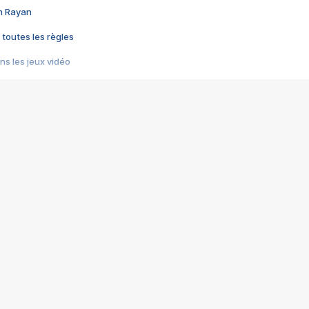
im Rayan
 toutes les règles
s les jeux vidéo
us choquant de Rockstar ? - Le scandale BULLY
e plus moche de Steam
du RÊVE tourne au CAUCHEMAR
pendant 8 heures
it… à tort
umiliés par un jeu vidéo
ire - Final Fantasy 8
ti un empire - Age of Empires
story DOFUS