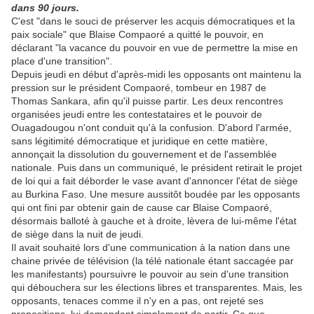
dans 90 jours.
C'est "dans le souci de préserver les acquis démocratiques et la
paix sociale" que Blaise Compaoré a quitté le pouvoir, en
déclarant "la vacance du pouvoir en vue de permettre la mise en
place d'une transition".
Depuis jeudi en début d'après-midi les opposants ont maintenu la
pression sur le président Compaoré, tombeur en 1987 de
Thomas Sankara, afin qu'il puisse partir. Les deux rencontres
organisées jeudi entre les contestataires et le pouvoir de
Ouagadougou n'ont conduit qu'à la confusion. D'abord l'armée,
sans légitimité démocratique et juridique en cette matière,
annonçait la dissolution du gouvernement et de l'assemblée
nationale. Puis dans un communiqué, le président retirait le projet
de loi qui a fait déborder le vase avant d'annoncer l'état de siège
au Burkina Faso. Une mesure aussitôt boudée par les opposants
qui ont fini par obtenir gain de cause car Blaise Compaoré,
désormais balloté à gauche et à droite, lèvera de lui-même l'état
de siège dans la nuit de jeudi.
Il avait souhaité lors d'une communication à la nation dans une
chaine privée de télévision (la télé nationale étant saccagée par
les manifestants) poursuivre le pouvoir au sein d'une transition
qui débouchera sur les élections libres et transparentes. Mais, les
opposants, tenaces comme il n'y en a pas, ont rejeté ses