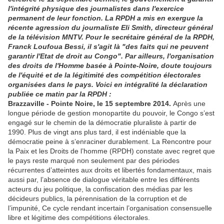
l'intégrité physique des journalistes dans l'exercice
permanent de leur fonction. La RPDH a mis en exergue la
récente agression du journaliste Eli Smith, directeur général
de la télévision MNTV. Pour le secrétaire général de la RPDH,
Franck Loufoua Bessi, il s'agit là "des faits qui ne peuvent
garantir l'Etat de droit au Congo". Par ailleurs, l'organisation
des droits de l'Homme basée à Pointe-Noire, doute toujours
de l'équité et de la légitimité des compétition électorales
organisées dans le pays. Voici en intégralité la déclaration
publiée ce matin par la RPDH :
Brazzaville - Pointe Noire, le 15 septembre 2014.
Après une
longue période de gestion monopartite du pouvoir, le Congo s’est
engagé sur le chemin de la démocratie pluraliste à partir de
1990. Plus de vingt ans plus tard, il est indéniable que la
démocratie peine à s’enraciner durablement. La Rencontre pour
la Paix et les Droits de l’homme (RPDH) constate avec regret que
le pays reste marqué non seulement par des périodes
récurrentes d’atteintes aux droits et libertés fondamentaux, mais
aussi par, l’absence de dialogue véritable entre les différents
acteurs du jeu politique, la confiscation des médias par les
décideurs publics, la pérennisation de la corruption et de
l’impunité, Ce cycle rendant incertain l’organisation consensuelle
libre et légitime des compétitions électorales.