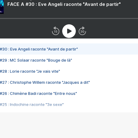
FACE A #30 : Eve Angeli raconte "Avant de partir"
#30 : Eve Angeli raconte "Avant de partir"
#29 : MC Solaar raconte "Bouge de là"
28 : Lorie raconte "Je vais vite"
#27 : Christophe Willem raconte "Jacques a dit"
#26 : Chimène Badi raconte "Entre nous"
#25 : Indochine raconte "3e sexe"
#24 : Zaho raconte "C'est chelou"
#23 : Patrick Bruel raconte "Au café des délices"
#22 : Kyo raconte "Le chemin"