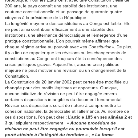
République. Pour les Etats Unis, avec une Constitution vieille de
200 ans, le pays connaît une stabilité des institutions, une
coutume constitutionnelle et un passage de quarante quatre
citoyens à la présidence de la République.
La longévité moyenne des constitutions au Congo est faible. Elle
ne peut ainsi contribuer efficacement à une stabilité des
institutions, une alternance démocratique et l’émergence d’une
pratique constitutionnelle. L’on pourrait même affirmer que
chaque régime arrive au pouvoir avec
«sa Constitution»
. De plus,
il y a lieu de rappeler que les révisions ou les changements de
constitutions au Congo ont toujours été la conséquence des
crises politiques graves. Aujourd’hui, aucune crise politique
majeure ne peut motiver une révision ou un changement de la
Constitution.
La Constitution du 20 janvier 2002 peut certes être modifiée ou
changée pour des motifs légitimes et opportuns. Quoique,
aucune initiative de révision ne peut être engagée envers
certaines dispositions intangibles du document fondamental.
Réviser ces dispositions serait de nature à compromettre la
cohésion nationale, la démocratie et l’alternance. Au nombre de
ces dispositions, l’on peut citer : L’
article 185
en ses
alinéas 2
et
3
qui stipulent respectivement :
« Aucune procédure de
révision ne peut être engagée ou poursuivie lorsqu’il est
porté atteinte à l’intégrité du territoire »
;
« La forme