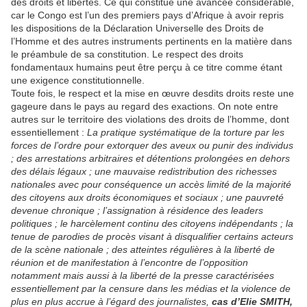
des droits et libertés. Ce qui constitue une avancée considérable,
car le Congo est l’un des premiers pays d’Afrique à avoir repris
les dispositions de la Déclaration Universelle des Droits de
l’Homme et des autres instruments pertinents en la matière dans
le préambule de sa constitution. Le respect des droits
fondamentaux humains peut être perçu à ce titre comme étant
une exigence constitutionnelle.
Toute fois, le respect et la mise en œuvre desdits droits reste une
gageure dans le pays au regard des exactions. On note entre
autres sur le territoire des violations des droits de l’homme, dont
essentiellement :
La pratique systématique de la torture par les
forces de l’ordre pour extorquer des aveux ou punir des individus
; des arrestations arbitraires et détentions prolongées en dehors
des délais légaux ; une mauvaise redistribution des richesses
nationales avec pour conséquence un accès limité de la majorité
des citoyens aux droits économiques et sociaux ; une pauvreté
devenue chronique ; l’assignation à résidence des leaders
politiques ; le harcèlement continu des citoyens indépendants ; la
tenue de parodies de procès visant à disqualifier certains acteurs
de la scène nationale ; des atteintes régulières à la liberté de
réunion et de manifestation à l’encontre de l’opposition
notamment mais aussi à la liberté de la presse caractérisées
essentiellement par la censure dans les médias et la violence de
plus en plus accrue à l’égard des journalistes,
cas d’Elie SMITH,