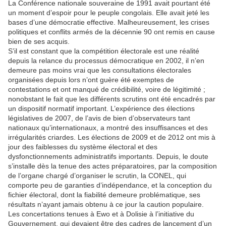
La Conférence nationale souveraine de 1991 avait pourtant été
un moment d’espoir pour le peuple congolais. Elle avait jeté les
bases d’une démocratie effective. Malheureusement, les crises
politiques et conflits armés de la décennie 90 ont remis en cause
bien de ses acquis.
S’il est constant que la compétition électorale est une réalité
depuis la relance du processus démocratique en 2002, il n’en
demeure pas moins vrai que les consultations électorales
organisées depuis lors n’ont guère été exemptes de
contestations et ont manqué de crédibilité, voire de légitimité ;
nonobstant le fait que les différents scrutins ont été encadrés par
un dispositif normatif important. L’expérience des élections
législatives de 2007, de l’avis de bien d’observateurs tant
nationaux qu’internationaux, a montré des insuffisances et des
irrégularités criardes. Les élections de 2009 et de 2012 ont mis à
jour des faiblesses du système électoral et des
dysfonctionnements administratifs importants. Depuis, le doute
s’installe dès la tenue des actes préparatoires, par la composition
de l’organe chargé d’organiser le scrutin, la CONEL, qui
comporte peu de garanties d’indépendance, et la conception du
fichier électoral, dont la fiabilité demeure problématique, ses
résultats n’ayant jamais obtenu à ce jour la caution populaire.
Les concertations tenues à Ewo et à Dolisie à l’initiative du
Gouvernement, qui devaient être des cadres de lancement d’un