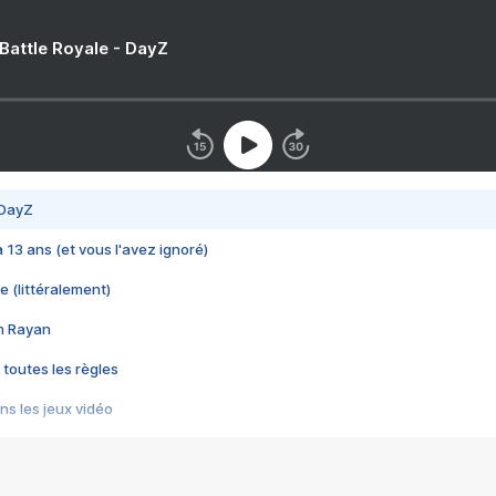
 Battle Royale - DayZ
 DayZ
 a 13 ans (et vous l'avez ignoré)
e (littéralement)
im Rayan
 toutes les règles
s les jeux vidéo
us choquant de Rockstar ? - Le scandale BULLY
e plus moche de Steam