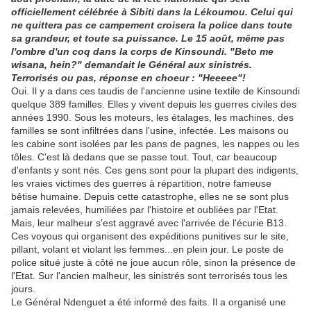
officiellement célébrée à Sibiti dans la Lékoumou. Celui qui
ne quittera pas ce campement croisera la police dans toute
sa grandeur, et toute sa puissance. Le 15 août, même pas
l'ombre d'un coq dans la corps de Kinsoundi. "Beto me
wisana, hein?" demandait le Général aux sinistrés.
Terrorisés ou pas, réponse en choeur : "Heeeee"!
Oui. Il y a dans ces taudis de l'ancienne usine textile de Kinsoundi
quelque 389 familles. Elles y vivent depuis les guerres civiles des
années 1990. Sous les moteurs, les étalages, les machines, des
familles se sont infiltrées dans l'usine, infectée. Les maisons ou
les cabine sont isolées par les pans de pagnes, les nappes ou les
tôles. C'est là dedans que se passe tout. Tout, car beaucoup
d'enfants y sont nés. Ces gens sont pour la plupart des indigents,
les vraies victimes des guerres à répartition, notre fameuse
bêtise humaine. Depuis cette catastrophe, elles ne se sont plus
jamais relevées, humiliées par l'histoire et oubliées par l'Etat.
Mais, leur malheur s'est aggravé avec l'arrivée de l'écurie B13.
Ces voyous qui organisent des expéditions punitives sur le site,
pillant, volant et violant les femmes...en plein jour. Le poste de
police situé juste à côté ne joue aucun rôle, sinon la présence de
l'Etat. Sur l'ancien malheur, les sinistrés sont terrorisés tous les
jours.
Le Général Ndenguet a été informé des faits. Il a organisé une