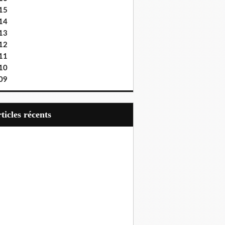
15
14
13
12
11
10
09
articles récents