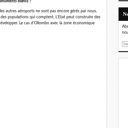
monuments blancs ?
 les autres aéroports ne sont pas encore gérés par nous.
 des populations qui comptent. L’Etat peut construire des
y développer. Le cas d’Ollombo avec la zone économique
Abo
nou
E
m
a
i
l