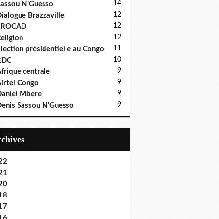
14
assou N'Guesso
12
ialogue Brazzaville
12
FROCAD
12
eligion
11
lection présidentielle au Congo
10
RDC
9
frique centrale
9
irtel Congo
9
aniel Mbere
9
enis Sassou N'Guesso
Archives
22
21
20
18
17
16