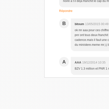
noire a t il deja franchit le cap 
Répondre
B
bitoum
13/05/2015 00:49
ok mr aaa pour ces chiffre
pnr ont tous deux franchit
cadence.mais il faut une
du ministere.meme mr j j b
A
AAA
19/12/2014 10:35
BZV 1.3 million et PNR 1 m