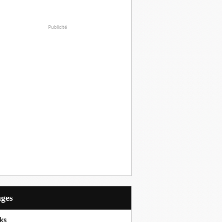
Publicité
ages
ks