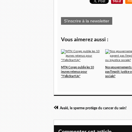
Re
S'inscrire à la newsletter
Vous aimerez aussi :
MTN Congo publie les 10
Nos gouvernements 
jeunes retenus pour
pas l'impôt: justice o
"Y'elloStartUp"
sociale?
Avalé, le sperme protège du cancer du sein!