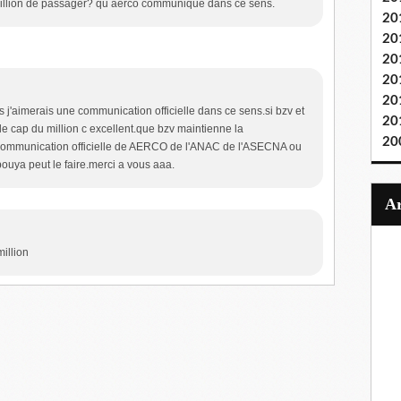
du million de passager? qu aerco communique dans ce sens.
20
20
20
20
20
s j'aimerais une communication officielle dans ce sens.si bzv et
20
 le cap du million c excellent.que bzv maintienne la
20
 communication officielle de AERCO de l'ANAC de l'ASECNA ou
ouya peut le faire.merci a vous aaa.
illion