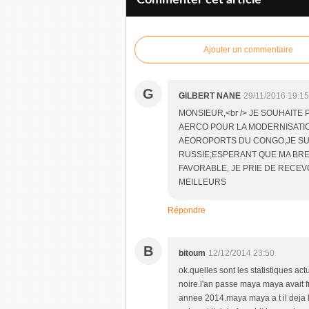
Commenter cet article
Ajouter un commentaire
G
GILBERT NANE
29/11/2016 19:15
MONSIEUR,<br /> JE SOUHAIT
AERCO POUR LA MODERNISATIO
AEOROPORTS DU CONGO;JE SUI
RUSSIE;ESPERANT QUE MA BRE
FAVORABLE, JE PRIE DE RECEV
MEILLEURS
Répondre
B
bitoum
12/12/2014 23:50
ok.quelles sont les statistiques act
noire.l'an passe maya maya avait fr
annee 2014.maya maya a t il deja 