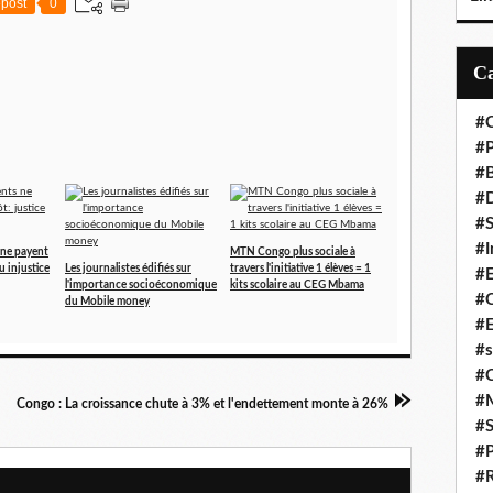
post
0
#C
#P
#
#D
#S
#I
ne payent
MTN Congo plus sociale à
u injustice
Les journalistes édifiés sur
travers l'initiative 1 élèves = 1
#
l'importance socioéconomique
kits scolaire au CEG Mbama
#C
du Mobile money
#E
#s
#
#
Congo : La croissance chute à 3% et l'endettement monte à 26%
#S
#P
#R