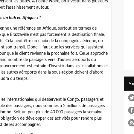
ersent les pistes. A Pointe-Noire, on investit dans plusieurs
ut l’assainissement autour.
le un hub en Afrique » ?
vienne une référence en Afrique, surtout en termes de
e que Brazzaville n’est pas forcement la destination finale,
its. Cela peut être un choix de la compagnie aérienne, ou
t son transit. Donc, il faut que les services qui assistent
pour que le client revienne la prochaine fois. Cette approche
grand nombre de passagers vers d’autres aéroports du
ouvernement est entrain d’investir dans les installations et
 les autres aéroports dans la sous-région doivent d’abord
faudra du temps.
S
s internationales qui desservent le Congo, passagers et
ble des passagers, nous sommes à 2 millions de passagers
Ollombo. Soit un peu plus de 40.000 passagers la semaine.
 l’obligation de développer des activités pour rendre plus
est de les accompagner.