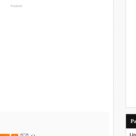
Publicité
P
Lin