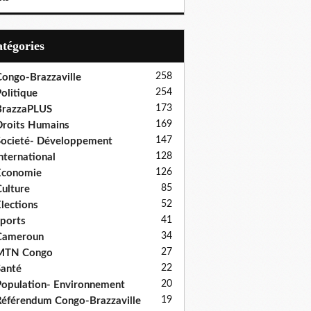
Catégories
258
ongo-Brazzaville
254
olitique
173
BrazzaPLUS
169
roits Humains
147
ocieté- Développement
128
nternational
126
Economie
85
ulture
52
lections
41
ports
34
Cameroun
27
MTN Congo
22
anté
20
opulation- Environnement
19
éférendum Congo-Brazzaville