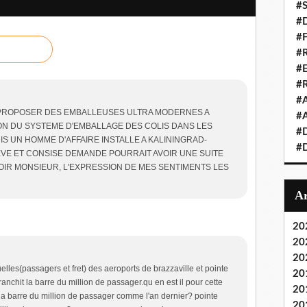
#S
#D
#
#R
#E
#
#A
E PROPOSER DES EMBALLEUSES ULTRA MODERNES A
#A
N DU SYSTEME D'EMBALLAGE DES COLIS DANS LES
#D
S UN HOMME D'AFFAIRE INSTALLE A KALININGRAD-
#D
VE ET CONSISE DEMANDE POURRAIT AVOIR UNE SUITE
OIR MONSIEUR, L'EXPRESSION DE MES SENTIMENTS LES
20
20
20
uelles(passagers et fret) des aeroports de brazzaville et pointe
20
anchit la barre du million de passager.qu en est il pour cette
20
la barre du million de passager comme l'an dernier? pointe
20