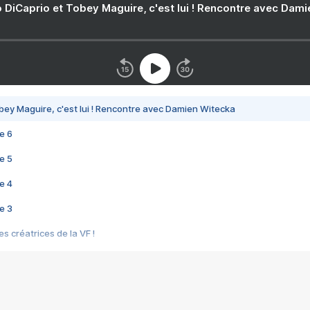
 DiCaprio et Tobey Maguire, c'est lui ! Rencontre avec Dam
bey Maguire, c'est lui ! Rencontre avec Damien Witecka
e 6
e 5
e 4
e 3
s créatrices de la VF !
e 2
e 1
e Mektoub My Love arrive enfin ! Rencontre avec Shaïn Boumedine et Sal