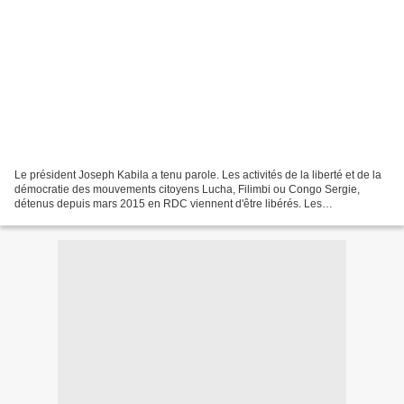
Le président Joseph Kabila a tenu parole. Les activités de la liberté et de la
démocratie des mouvements citoyens Lucha, Filimbi ou Congo Sergie,
détenus depuis mars 2015 en RDC viennent d'être libérés. Les
responsables de ce mouvement avaient été reçus...