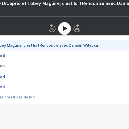
 DiCaprio et Tobey Maguire, c'est lui ! Rencontre avec Dam
bey Maguire, c'est lui ! Rencontre avec Damien Witecka
e 6
e 5
e 4
e 3
s créatrices de la VF !
e 2
e 1
e Mektoub My Love arrive enfin ! Rencontre avec Shaïn Boumedine et Sal