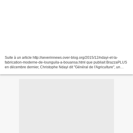
Suite à un article http://severinnews.over-blog.org/2015/12/ndayi-et-la-
fabrication-moderne-de-lounguila-a-bouansa.html que publiait BrazzaPLUS
en décembre dernier, Christophe Ndayi dit "Général de l'Agriculture", un
opérateur agricole à Bouansa dans...