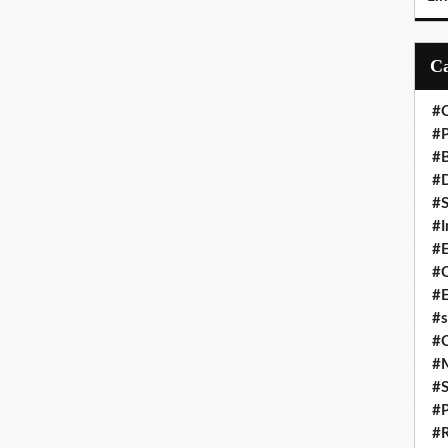
#C
#P
#
#D
#S
#I
#
#C
#E
#s
#
#
#S
#P
#R