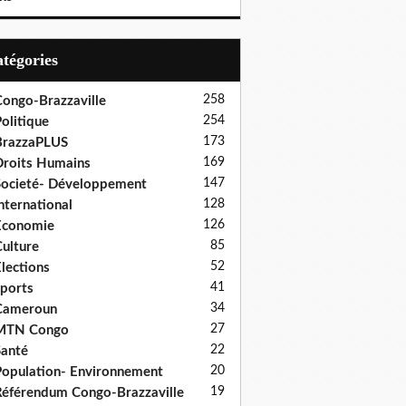
Catégories
258
ongo-Brazzaville
254
olitique
173
BrazzaPLUS
169
roits Humains
147
ocieté- Développement
128
nternational
126
Economie
85
ulture
52
lections
41
ports
34
Cameroun
27
MTN Congo
22
anté
20
opulation- Environnement
19
éférendum Congo-Brazzaville