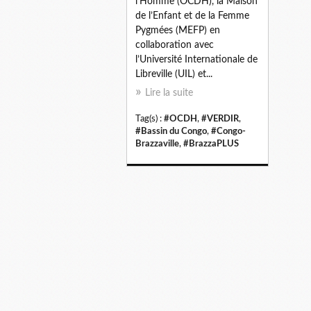
l’Homme (OCDH), la Maison
de l’Enfant et de la Femme
Pygmées (MEFP) en
collaboration avec
l’Université Internationale de
Libreville (UIL) et...
Lire la suite
Tag(s) :
#OCDH
,
#VERDIR
,
#Bassin du Congo
,
#Congo-
Brazzaville
,
#BrazzaPLUS