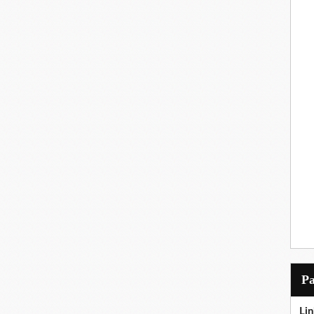
P
Lin