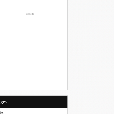
Publicité
ages
ks