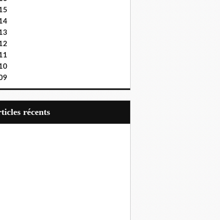
15
14
13
12
11
10
09
articles récents