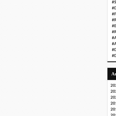
#S
#D
#
#R
#E
#
#A
#A
#D
#D
20
20
20
20
20
20