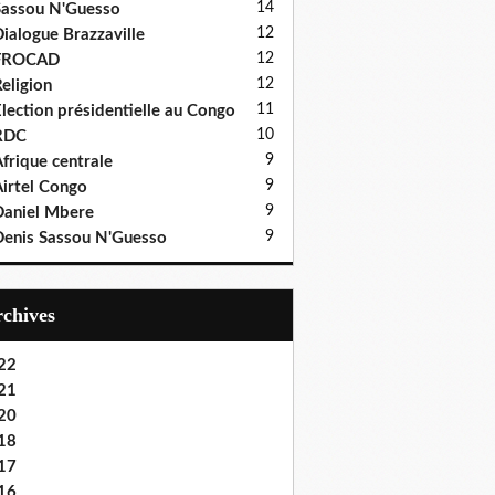
14
assou N'Guesso
12
ialogue Brazzaville
12
FROCAD
12
eligion
11
lection présidentielle au Congo
10
RDC
9
frique centrale
9
irtel Congo
9
aniel Mbere
9
enis Sassou N'Guesso
Archives
22
21
20
18
17
16