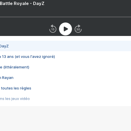
 Battle Royale - DayZ
 DayZ
 a 13 ans (et vous l'avez ignoré)
e (littéralement)
im Rayan
 toutes les règles
s les jeux vidéo
us choquant de Rockstar ? - Le scandale BULLY
e plus moche de Steam
du RÊVE tourne au CAUCHEMAR