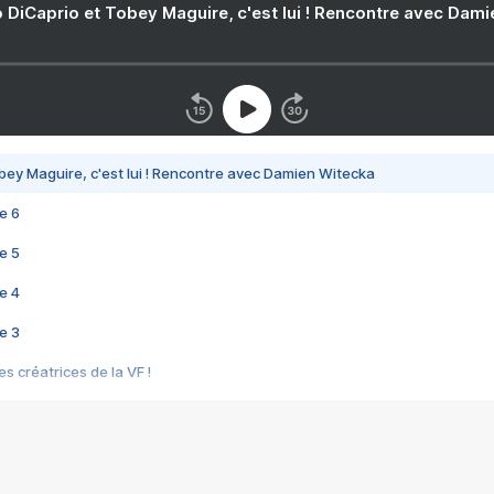
 DiCaprio et Tobey Maguire, c'est lui ! Rencontre avec Dam
bey Maguire, c'est lui ! Rencontre avec Damien Witecka
e 6
e 5
e 4
e 3
s créatrices de la VF !
e 2
e 1
e Mektoub My Love arrive enfin ! Rencontre avec Shaïn Boumedine et Sal